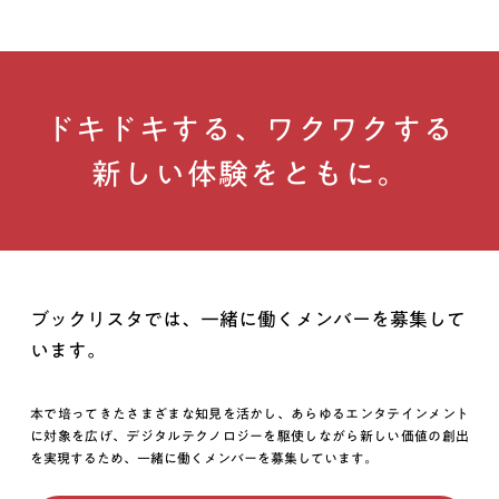
けなかった方は、プレスリリース配信ができかねる場合がござ
います。ご容赦下さいませ。
6.Cookie情報として、個人情報を取得しておりません。
7.ご提供いただきました個人情報は、プレス登録を解除された場
ドキドキする、ワクワクする
合、責任を持って再生不能なかたちで破棄させていただきま
す。
新しい体験をともに。
ブックリスタでは、一緒に働くメンバーを募集して
います。
本で培ってきたさまざまな知見を活かし、あらゆるエンタテインメント
に対象を広げ、デジタルテクノロジーを駆使しながら新しい価値の創出
を実現するため、一緒に働くメンバーを募集しています。