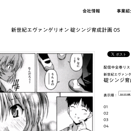
会社情報
事業紹
新世紀エヴァンゲリオン 碇シンジ育成計画 05
配信中全巻リス
新世紀エヴァン
碇シンジ育
表示順：
01
02
03
04