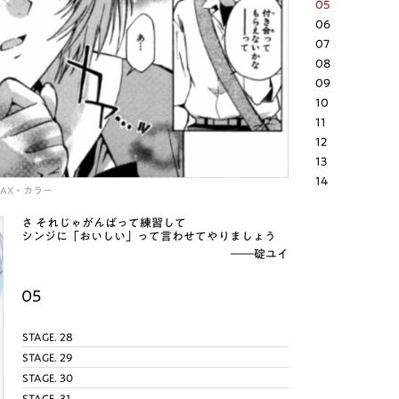
05
06
07
08
09
10
11
12
13
14
AINAX・カラー
さ それじゃがんばって練習して
シンジに「おいしい」って言わせてやりましょう
――碇ユイ
05
STAGE. 28
STAGE. 29
STAGE. 30
STAGE. 31