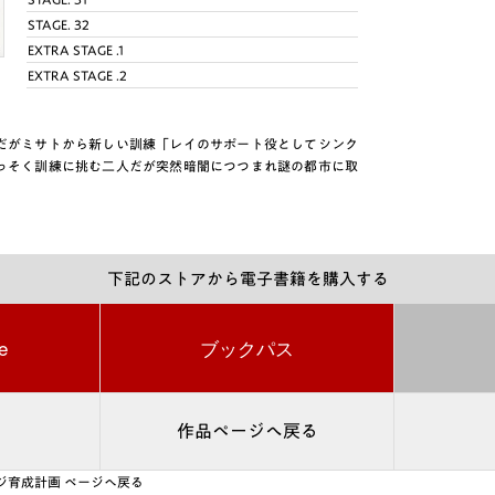
STAGE. 32
EXTRA STAGE .1
EXTRA STAGE .2
だがミサトから新しい訓練「レイのサポート役としてシンク
っそく訓練に挑む二人だが突然暗闇につつまれ謎の都市に取
下記のストアから電子書籍を購入する
e
ブックパス
作品ページへ戻る
ジ育成計画 ページへ戻る