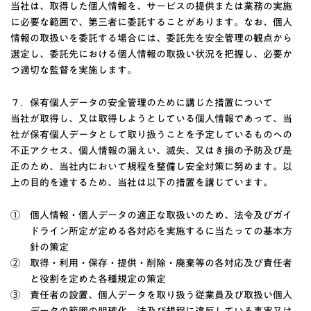
当社は、取得した個人情報を、サービスの提供または業務の実施
に必要な範囲で、第三者に委託することがあります。なお、個人
情報の取扱いを委託する場合には、委託先を安全管理の観点から
選定し、委託先における個人情報の取扱い状況を把握し、必要か
つ適切な監督を実施します。
７．保有個人データの安全管理のために講じた措置について
当社が取得し、又は取得しようとしている個人情報であって、当
社が保有個人データとして取り扱うことを予定しているものへの
不正アクセス、個人情報の漏えい、滅失、又はき損の予防及び是
正のため、当社内において規程を整備し安全対策に努めます。以
上の目的を達するため、当社は以下の措置を講じています。
①
個人情報・個人データの適正な取扱いのため、法令及びガイ
ドライン所定が定める各対応を実施するに当たっての基本方
針の策定
②
取得・利用・保存・提供・削除・廃棄等の各対応及び責任者
と役割を定めた各種規定の策定
③
責任者の設置、個人データを取り扱う従業員及び取扱い個人