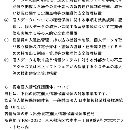
データの範囲の明確化、法及び規程に違反している事実又は
兆候を把握した場合の責任者への報告連絡体制の整備、取扱
い状況に関する定期点検等の組織的安全管理措置
④
個人データについての秘密保持に関する事項を就業規則に記
載し、個人データの取扱いに関する留意事項について定期研
修を実施する等の人的安全管理措置
⑤
従業員の入退出管理、持ち込み機器の制限、個人データを取
り扱う機器及び電子媒体・書類の盗難・紛失等を防止するた
めの持ち出し制限・管理等の物理的安全管理措置
⑥
個人データを取り扱う情報システムに対する外部からの不正
アクセス又は不正ソフトウェアから保護するシステムの導入
等の技術的安全管理措置
８．認定個人情報保護団体について
当社は、下記の認定個人情報保護団体の対象事業者です。
認定個人情報保護団体名 一般財団法人 日本情報経済社会推進協
会（JIPDEC)
苦情解決の申し出先 認定個人情報保護団体事務局
所在地 〒106-0032 東京都港区六本木一丁目9番9号 六本木ファ
ーストビル内