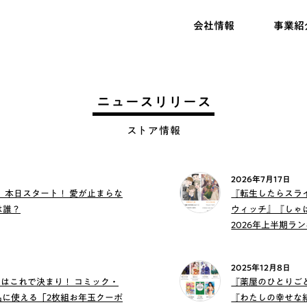
会社情報
事業紹
ニュースリリース
ストア情報
2026年7月17日
3】本日スタート！ 愛が止まらな
『転生したらスラ
は誰？
ウィッチ』『しゃ
2026年上半期ラ
2025年12月8日
読書”はこれで決まり！ コミック・
『薬屋のひとりごと
品に使える「2枚組お年玉クーポ
『わたしの幸せな