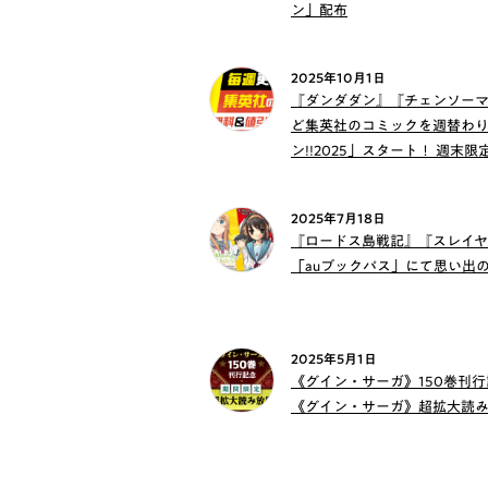
ン」配布
2025年10月1日
『ダンダダン』『チェンソー
ど集英社のコミックを週替わ
ン!!2025」スタート！ 週末限
2025年7月18日
『ロードス島戦記』『スレイヤ
「auブックパス」にて思い出
2025年5月1日
《グイン・サーガ》150巻刊行記
《グイン・サーガ》超拡大読