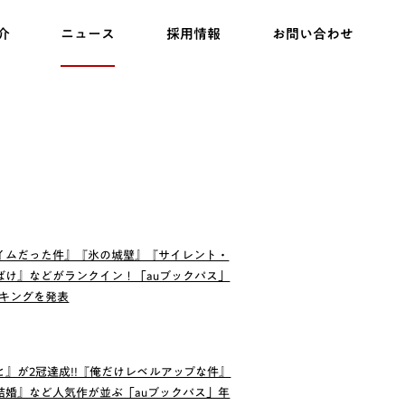
介
ニュース
採用情報
お問い合わせ
イムだった件』『氷の城壁』『サイレント・
ばけ』などがランクイン！「auブックパス」
ンキングを発表
』が2冠達成!!『俺だけレベルアップな件』
結婚』など人気作が並ぶ「auブックパス」年