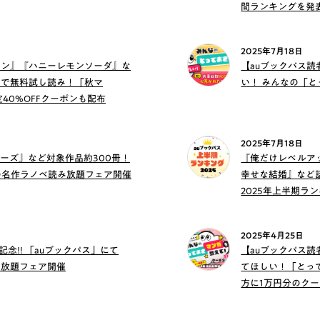
間ランキングを発
2025年7月18日
マン』『ハニーレモンソーダ』な
【auブックパス
りで無料試し読み！「秋マ
い！ みんなの「
定40%OFFクーポンも配布
2025年7月18日
ーズ』など対象作品約300冊！
『俺だけレベルア
の名作ラノベ読み放題フェア開催
幸せな結婚』など話
2025年上半期ラ
2025年4月25日
念!! 「auブックパス」にて
【auブックパス読
み放題フェア開催
てほしい！「とっ
方に1万円分のク