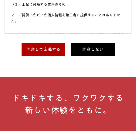
（２）上記に付随する業務のため
２．ご提供いただいた個人情報を第三者に提供することはありませ
ん。
３．ご提供いただいた個人情報を、利用目的に必要な範囲で、第三者
に委託することがあります。ご提供いただいた個人情報の取扱いを他
社に委託する場合には、委託先を安全管理の観点から選定し、委託先
同意して応募する
同意しない
における個人情報の取扱い状況を把握し、必要かつ適切な監督を実施
します。
４．ご提供いただいた個人情報の利用目的の通知、開示・訂正・追
加・削除、利用停止・消去及び第三者提供の停止をご希望される場合
は、下記の個人情報に関する連絡先までご連絡ください。
ドキドキする、ワクワクする
＜個人情報に関する連絡先＞
株式会社ブックリスタ 個人情報保護管理者
新しい体験をともに。
リーガル＆コンプライアンス担当部長
eメール
privacy@booklista.co.jp
５．個人情報の提供は必須ではありません。ただし、ご提供いただけ
なかった方は、採用業務の対応ができかねる場合がございます。ご容