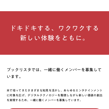
けなかった方は、プレスリリース配信ができかねる場合がござ
います。ご容赦下さいませ。
6.Cookie情報として、個人情報を取得しておりません。
7.ご提供いただきました個人情報は、プレス登録を解除された場
ドキドキする、ワクワクする
合、責任を持って再生不能なかたちで破棄させていただきま
す。
新しい体験をともに。
ブックリスタでは、一緒に働くメンバーを募集して
います。
本で培ってきたさまざまな知見を活かし、あらゆるエンタテインメント
に対象を広げ、デジタルテクノロジーを駆使しながら新しい価値の創出
を実現するため、一緒に働くメンバーを募集しています。