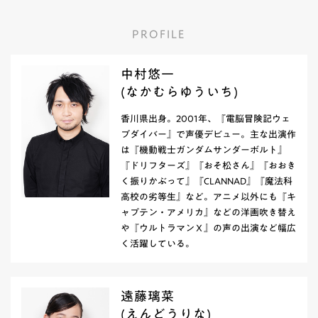
PROFILE
中村悠一
(なかむらゆういち)
香川県出身。2001年、『電脳冒険記ウェ
ブダイバー』で声優デビュー。主な出演作
は『機動戦士ガンダムサンダーボルト』
『ドリフターズ』『おそ松さん』『おおき
く振りかぶって』『CLANNAD』『魔法科
高校の劣等生』など。アニメ以外にも『キ
ャプテン・アメリカ』などの洋画吹き替え
や『ウルトラマンＸ』の声の出演など幅広
く活躍している。
遠藤璃菜
(えんどうりな)