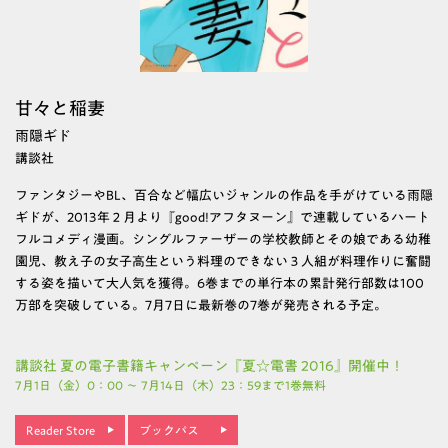
甘々と稲妻
雨隠ギド
講談社
ファンタジーやBL、百合など幅広いジャンルの作品を手がけている雨隠
ギドが、2013年２月より『good!アフタヌーン』で連載しているハート
フルコメディ漫画。シングルファーザーの学校教師とその娘である幼稚
園児、教え子の女子高生という料理のできない３人組が料理作りに奮闘
する姿を描いて大人気を獲得。6巻までの単行本の累計発行部数は100
万部を突破している。7月7日に最新巻の7巻が発売される予定。
講談社 夏の電子書籍キャンペーン『夏☆電書 2016』開催中！
7月1日（金）0：00 ～ 7月14日（木）23：59まで1巻無料
Reader Store
ブックパス