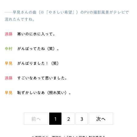
──早見さんの曲（※『やさしい希望』）のPVの撮影風景がテレビで
流れたんですね。
遠藤
寒いのに水に入って。
中村
がんばってたね（笑）。
早見
がんばりました！（笑）
遠藤
すごいなあって思いました。
早見
恥ずかしいなあ（照れ笑い）。
前へ
1
2
3
次へ