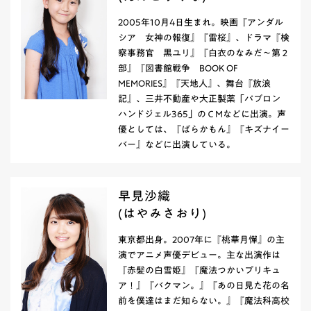
2005年10月4日生まれ。映画『アンダル
シア 女神の報復』『雷桜』、ドラマ『検
察事務官 黒ユリ』『白衣のなみだ～第２
部』『図書館戦争 BOOK OF
MEMORIES』『天地人』、舞台『放浪
記』、三井不動産や大正製薬「パブロン
ハンドジェル365」のＣMなどに出演。声
優としては、『ばらかもん』『キズナイー
バー』などに出演している。
早見沙織
(はやみさおり)
東京都出身。2007年に『桃華月憚』の主
演でアニメ声優デビュー。主な出演作は
『赤髪の白雪姫』『魔法つかいプリキュ
ア！』『バクマン。』『あの日見た花の名
前を僕達はまだ知らない。』『魔法科高校