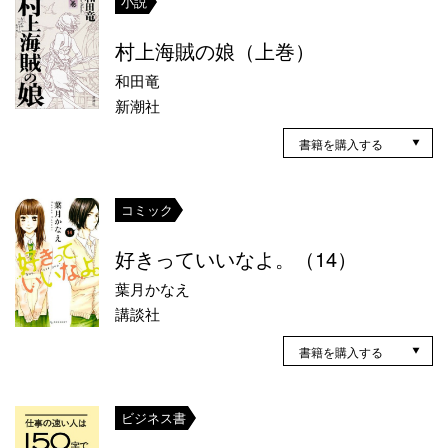
小説
村上海賊の娘（上巻）
和田竜
新潮社
書籍を購入する
コミック
好きっていいなよ。（14）
葉月かなえ
講談社
書籍を購入する
ビジネス書