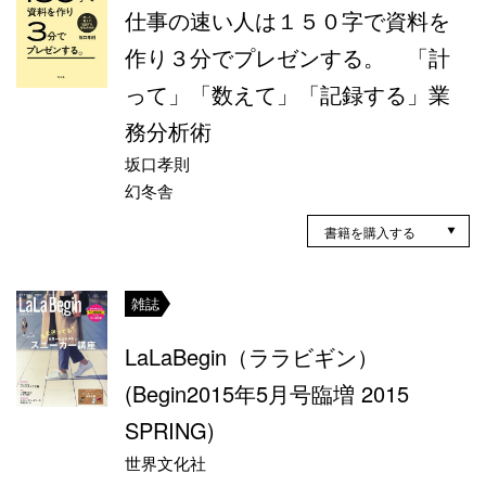
仕事の速い人は１５０字で資料を
作り３分でプレゼンする。 「計
って」「数えて」「記録する」業
務分析術
坂口孝則
幻冬舎
書籍を購入する
雑誌
LaLaBegin（ララビギン）
(Begin2015年5月号臨増 2015
SPRING)
世界文化社