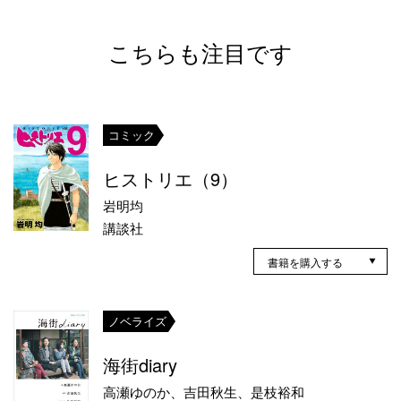
こちらも注目です
コミック
ヒストリエ（9）
岩明均
講談社
書籍を購入する
ノベライズ
海街diary
高瀬ゆのか、吉田秋生、是枝裕和