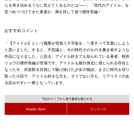
らを突き詰めるうちに見えてくるものとは――。「現代のアイドル」を
見つめつづけてきた著者が、満を持して放つ傑作長編！
おすすめコメント
「【アイドル】という職業が背負う十字架を、一度すべて言葉にしよう
と思いました。すると、不思議と、今の時代そのものを書き表すような
作品になりました」と語る、アイドル好きでも知られている著者、朝井
リョウの傑作長編が登場です。アイドルも随分身近に感じられる存在と
なった今、武道館を目指して駆け抜けた少女の物語。まさに時代を切り
取った小説で、アイドル好きな方も、そうでない方も、リアリティのあ
る読みやすい一冊となっています。
下記のストアから電子書籍を購入する
Reader Store
ブックパス