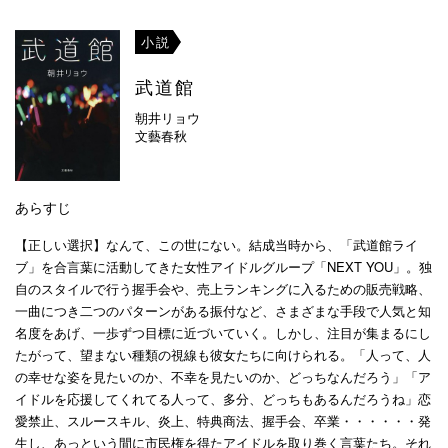
小説
武道館
朝井リョウ
文藝春秋
あらすじ
【正しい選択】なんて、この世にない。結成当時から、「武道館ライ
ブ」を合言葉に活動してきた女性アイドルグループ「NEXT YOU」。独
自のスタイルで行う握手会や、売上ランキングに入るための販売戦略、
一曲につき二つのパターンがある振付など、さまざまな手段で人気と知
名度をあげ、一歩ずつ目標に近づいていく。しかし、注目が集まるにし
たがって、望まない種類の視線も彼女たちに向けられる。「人って、人
の幸せな姿を見たいのか、不幸を見たいのか、どっちなんだろう」「ア
イドルを応援してくれてる人って、多分、どっちもあるんだろうね」恋
愛禁止、スルースキル、炎上、特典商法、握手会、卒業・・・・・・発
生し、あっという間に市民権を得たアイドルを取り巻く言葉たち。それ