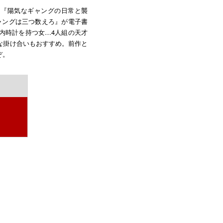
』『陽気なギャングの日常と襲
ャングは三つ数えろ』が電子書
内時計を持つ女…4人組の天才
な掛け合いもおすすめ。前作と
ぞ。