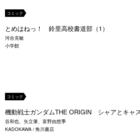
コミック
とめはねっ！ 鈴里高校書道部（1）
河合克敏
小学館
コミック
機動戦士ガンダムTHE ORIGIN シャアとキャ
谷和也、矢立肇、富野由悠季
KADOKAWA / 角川書店