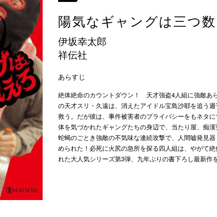
陽気なギャングは三つ数
伊坂幸太郎
祥伝社
あらすじ
絶体絶命のカウントダウン！ 天才強盗4人組に強敵あ
の天才スリ・久遠は、消えたアイドル宝島沙耶を追う週
救う。だが彼は、事件被害者のプライバシーをもネタに
体を気づかれたギャングたちの身辺で、当たり屋、痴漢
蛇蝎のごとき強敵の不気味な連続攻撃で、人間嘘発見器
められた！必死に火尻の急所を探る四人組は、やがて絶
れた大人気シリーズ第3弾、九年ぶりの書下ろし最新作