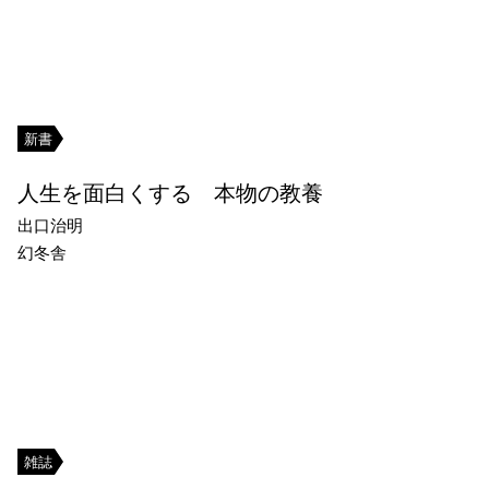
新書
人生を面白くする 本物の教養
出口治明
幻冬舎
雑誌