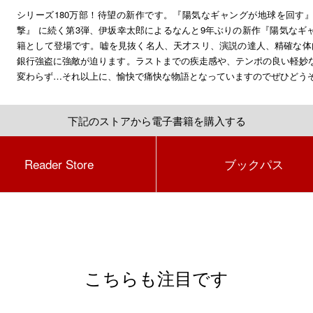
シリーズ180万部！待望の新作です。『陽気なギャングが地球を回す
撃』 に続く第3弾、伊坂幸太郎によるなんと9年ぶりの新作『陽気なギ
籍として登場です。嘘を見抜く名人、天才スリ、演説の達人、精確な体
銀行強盗に強敵が迫ります。ラストまでの疾走感や、テンポの良い軽妙
変わらず…それ以上に、愉快で痛快な物語となっていますのでぜひどう
下記のストアから電子書籍を購入する
Reader Store
ブックパス
こちらも注目です