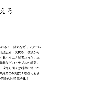
えろ
らわる！ 陽気なギャング一味
刊誌記者・火尻を、暴漢から
するハイエナ記者だった。正
冤罪などのトラブルが頻発。
・成瀬ら面々は断崖に追いつ
体絶命の窮地に！映画化もさ
を異例の同時電子化！