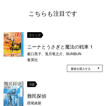
こちらも注目です
コミック
ニーナとうさぎと魔法の戦車 1
薮口黒子、兎月竜之介、BUNBUN
集英社
書籍を購入する
小説
難民探偵
西尾維新