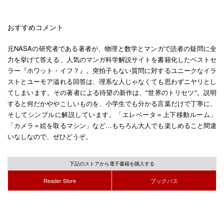
おすすめコメント
元NASAの研究者である著者が、物理と数学とマンガで読者の疑問に全
力を挙げて答える、人気のマンガ科学解説サイトを書籍化したベストセ
ラー『ホワット・イフ？』。突拍子もない質問に対するユニークなイラ
ストとユーモア溢れる回答は、理系な人じゃなくても思わずニヤリとし
てしまいます。その著者による待望の新作は、"世界のトリセツ"。説明
すると何だかややこしいものを、小学生でも分かる言葉だけで丁寧に、
そしてシンプルに解説しています。「エレベータ＝上下移動ルーム」
「カメラ＝絵を取るマシン」など…もちろん大人でも楽しめること間違
いなしなので、ぜひどうぞ。
下記のストアから電子書籍を購入する
Reader Store
ブックパス