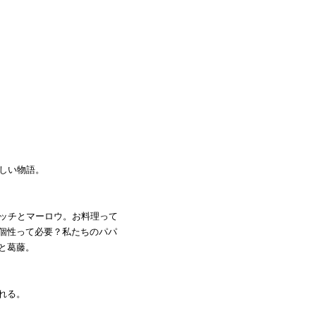
しい物語。
ハッチとマーロウ。お料理って
個性って必要？私たちのパパ
と葛藤。
れる。