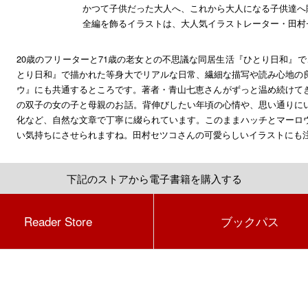
かつて子供だった大人へ、これから大人になる子供達へ
全編を飾るイラストは、大人気イラストレーター・田村
20歳のフリーターと71歳の老女との不思議な同居生活『ひとり日和』で
とり日和』で描かれた等身大でリアルな日常、繊細な描写や読み心地の
ウ』にも共通するところです。著者・青山七恵さんがずっと温め続けてき
の双子の女の子と母親のお話。背伸びしたい年頃の心情や、思い通りに
化など、自然な文章で丁寧に綴られています。このままハッチとマーロ
い気持ちにさせられますね。田村セツコさんの可愛らしいイラストにも
下記のストアから電子書籍を購入する
Reader Store
ブックパス