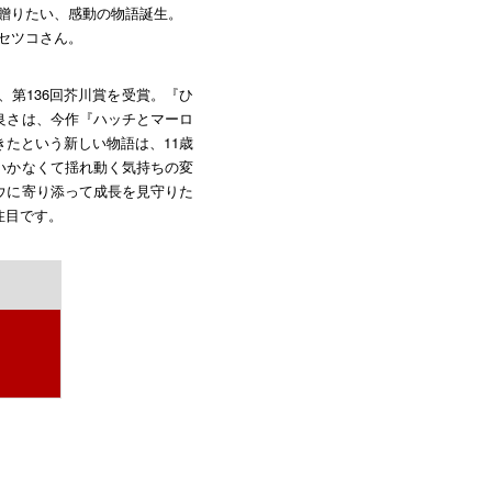
贈りたい、感動の物語誕生。
セツコさん。
、第136回芥川賞を受賞。『ひ
良さは、今作『ハッチとマーロ
たという新しい物語は、11歳
いかなくて揺れ動く気持ちの変
ウに寄り添って成長を見守りた
注目です。