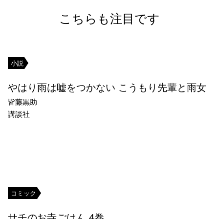
こちらも注目です
小説
やはり雨は嘘をつかない こうもり先輩と雨女
皆藤黒助
講談社
コミック
サチのお寺ごはん 4巻