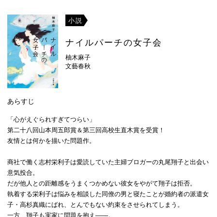
小説
ナイルパーチの女子会
柚木麻子
文藝春秋
あらすじ
「心がえぐられすぎてつらい」
第二十八回山本周五郎賞＆第三回高校生直木賞を受賞！
友情とは何かを描いた問題作。
商社で働く志村栄利子は愛読していた主婦ブロガーの丸尾翔子と出会い
意気投合。
だが他人との距離感をうまくつかめない彼女をやがて翔子は拒否。
執着する栄利子は悩みを相談した同僚の男と寝たことが婚約者の派遣女
子・高杉真織にばれ、とんでもない約束をさせられてしまう。
一方、翔子も実家に問題を抱え――。