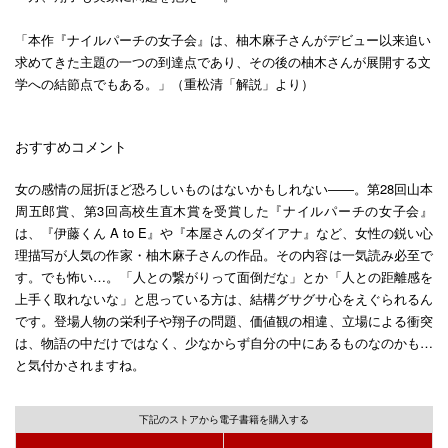
「本作『ナイルパーチの女子会』は、柚木麻子さんがデビュー以来追い
求めてきた主題の一つの到達点であり、その後の柚木さんが展開する文
学への結節点でもある。」（重松清「解説」より）
おすすめコメント
女の感情の屈折ほど恐ろしいものはないかもしれない――。第28回山本
周五郎賞、第3回高校生直木賞を受賞した『ナイルパーチの女子会』
は、『伊藤くん A to E』や『本屋さんのダイアナ』など、女性の鋭い心
理描写が人気の作家・柚木麻子さんの作品。その内容は一気読み必至で
す。でも怖い…。「人との繋がりって面倒だな」とか「人との距離感を
上手く取れないな」と思っている方は、結構グサグサ心をえぐられるん
です。登場人物の栄利子や翔子の問題、価値観の相違、立場による衝突
は、物語の中だけではなく、少なからず自分の中にあるものなのかも…
と気付かされますね。
下記のストアから電子書籍を購入する