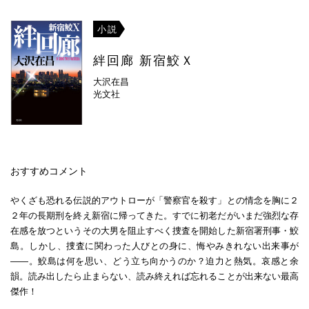
小説
絆回廊 新宿鮫Ｘ
大沢在昌
光文社
おすすめコメント
やくざも恐れる伝説的アウトローが「警察官を殺す」との情念を胸に２
２年の長期刑を終え新宿に帰ってきた。すでに初老だがいまだ強烈な存
在感を放つというその大男を阻止すべく捜査を開始した新宿署刑事・鮫
島。しかし、捜査に関わった人びとの身に、悔やみきれない出来事が
――。鮫島は何を思い、どう立ち向かうのか？迫力と熱気。哀感と余
韻。読み出したら止まらない、読み終えれば忘れることが出来ない最高
傑作！