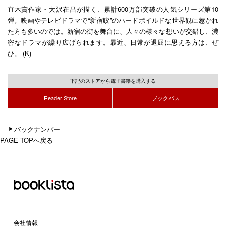
直木賞作家・大沢在昌が描く、累計600万部突破の人気シリーズ第10
弾。映画やテレビドラマで“新宿鮫”のハードボイルドな世界観に惹かれ
た方も多いのでは。新宿の街を舞台に、人々の様々な想いが交錯し、濃
密なドラマが繰り広げられます。最近、日常が退屈に思える方は、ぜ
ひ。 (K)
下記のストアから電子書籍を購入する
Reader Store
ブックパス
バックナンバー
PAGE TOPへ戻る
会社情報