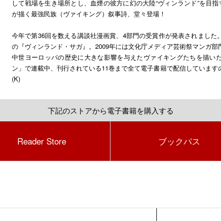
して戦場を生き場所とし、血煙の彼方に幻の大陸“ヴィンランド”を目指
が描く最強民族（ヴァイキング）叙事詩、堂々登場！
今年で第36回を数える講談社漫画賞、4部門の受賞作が発表されました
の『ヴィンランド・サガ』。2009年には文化庁メディア芸術祭マンガ
中世ヨーロッパの歴史に大きな影響を与えたヴァイキングたちを描い
ン」で連載中、刊行されている11巻まで全て電子書籍で配信しています
(K)
下記のストアから電子書籍を購入する
Reader Store
ブックパス