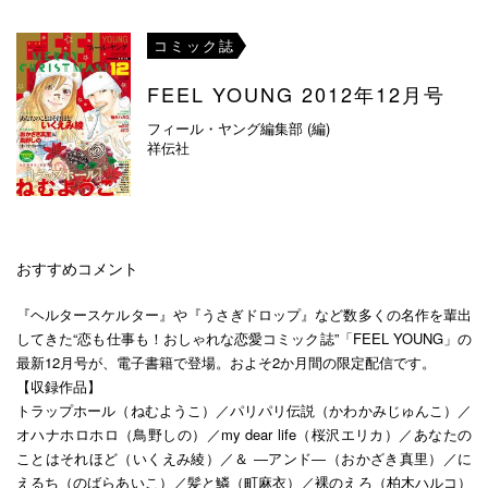
コミック誌
FEEL YOUNG 2012年12月号
フィール・ヤング編集部 (編)
祥伝社
おすすめコメント
『ヘルタースケルター』や『うさぎドロップ』など数多くの名作を輩出
してきた“恋も仕事も！おしゃれな恋愛コミック誌”「FEEL YOUNG」の
最新12月号が、電子書籍で登場。およそ2か月間の限定配信です。
【収録作品】
トラップホール（ねむようこ）／パリパリ伝説（かわかみじゅんこ）／
オハナホロホロ（鳥野しの）／my dear life（桜沢エリカ）／あなたの
ことはそれほど（いくえみ綾）／＆ ―アンド―（おかざき真里）／に
えるち（のばらあいこ）／髪と鱗（町麻衣）／裸のえろ（柏木ハルコ）