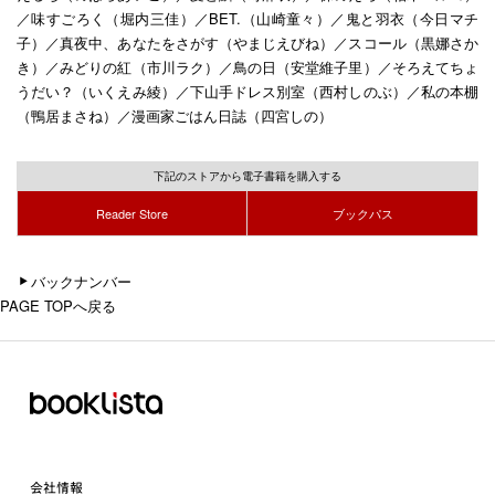
／味すごろく（堀内三佳）／BET.（山崎童々）／鬼と羽衣（今日マチ
子）／真夜中、あなたをさがす（やまじえびね）／スコール（黒娜さか
き）／みどりの紅（市川ラク）／鳥の日（安堂維子里）／そろえてちょ
うだい？（いくえみ綾）／下山手ドレス別室（西村しのぶ）／私の本棚
（鴨居まさね）／漫画家ごはん日誌（四宮しの）
下記のストアから電子書籍を購入する
Reader Store
ブックパス
バックナンバー
PAGE TOPへ戻る
会社情報