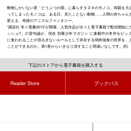
動物しかいない星「どうぶつの国」に暮らすタヌキのモノコ。両親を大
ってしまったモノコは、ある日、見たことない動物……人間の赤ちゃん
変える、奇跡のアニマルファンタジー。
“講談社 冬☆電書2013”が開幕。人気作品が次々と電子書籍で配信開始
ッシュ!!」の雷句誠が、現在 別冊少年マガジン に連載中の本作をピ
に食われることが揺るぎないルールとして存在する弱肉強食の世界を、
ことができるのか。第1巻からいきなり涙すること間違いなしです。(K)
下記のストアから電子書籍を購入する
Reader Store
ブックパス