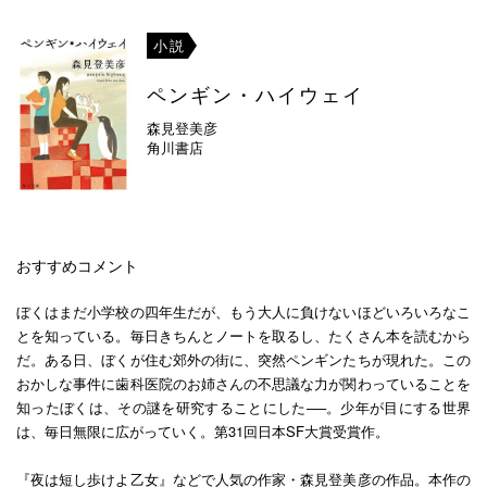
小説
ペンギン・ハイウェイ
森見登美彦
角川書店
おすすめコメント
ぼくはまだ小学校の四年生だが、もう大人に負けないほどいろいろなこ
とを知っている。毎日きちんとノートを取るし、たくさん本を読むから
だ。ある日、ぼくが住む郊外の街に、突然ペンギンたちが現れた。この
おかしな事件に歯科医院のお姉さんの不思議な力が関わっていることを
知ったぼくは、その謎を研究することにした──。少年が目にする世界
は、毎日無限に広がっていく。第31回日本SF大賞受賞作。
『夜は短し歩けよ乙女』などで人気の作家・森見登美彦の作品。本作の