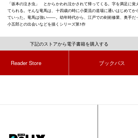
「坂本の泣き虫」 とからかわれ泣かされて帰ってくる。字を満足に覚
てられる。そんな竜馬は、十四歳の時に小栗流の道場に通いはじめてか
ていった。竜馬は強い――。幼年時代から、江戸での剣術修業、奥手だ
小五郎との出会いなどを描くシリーズ第1作
下記のストアから電子書籍を購入する
Reader Store
ブックパス