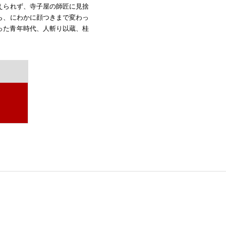
えられず、寺子屋の師匠に見捨
ら、にわかに顔つきまで変わっ
った青年時代、人斬り以蔵、桂