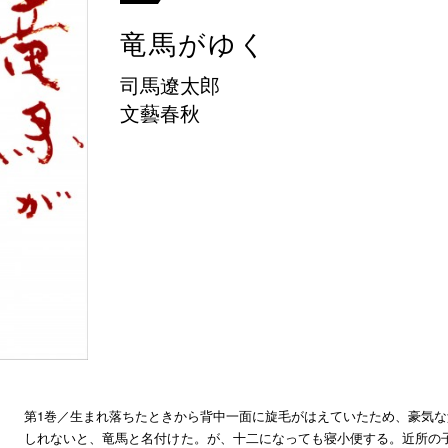
竜馬がゆく
司馬遼太郎
文藝春秋
第1巻／生まれ落ちたときから背中一面に旋毛がはえていたため、豪気な
しれないと、竜馬と名付けた。が、十二になっても寝小便する。近所の