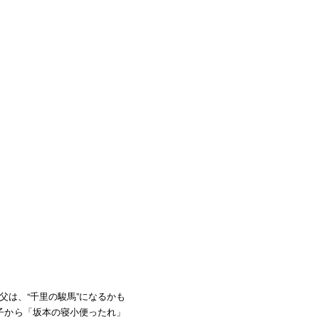
父は、“千里の駿馬”になるかも
子から「坂本の寝小便ったれ」