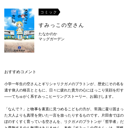
コミック
すみっこの空さん
たなかのか
マッグガーデン
おすすめコメント
小学一年生の空さんとギリシャリクガメのプラトンが、歴史にその名を
遺す偉人の格言とともに、日々に疲れた貴方の心にほっこり笑顔を灯す
――てちゅがく系すみっこヒーリングストーリー、お届けします。
「なんで？」と物事を素直に見つめるこどもの方が、常識に凝り固まっ
た大人よりも真理を突いた一言を放ったりするものです。片田舎でほの
ぼのすくすく育っている空さんを、リクガメのプラトンが「哲学者」だ
と尊敬するのも無理はありません。本作『すみっこの空さん』は、策略