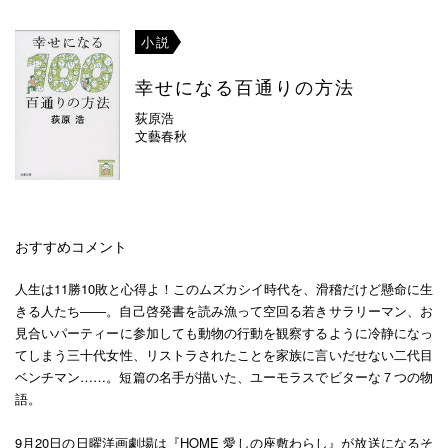
小説
幸せになる百通りの方法
荻原浩
文藝春秋
おすすめコメント
人生は11勝10敗と心得よ！このムズカシイ時代を、滑稽だけど懸命に生
きる人たち――。自己啓発書を読み漁って空回る若きサラリーマン、お
見合いパーティーに参加しても動物の行動を観察するように冷静になっ
てしまう三十代女性、リストラされたことを家族に言いだせない二代目
ベンチマン……。短篇の名手が描いた、ユーモラスでビターな７つの物
語。
9月20日の日曜洋画劇場は『HOME 愛しの座敷わらし』が放送になるそ