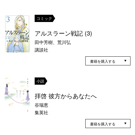
コミック
アルスラーン戦記 (3)
田中芳樹、荒川弘
講談社
書籍を購入する
小説
拝啓 彼方からあなたへ
谷瑞恵
集英社
書籍を購入する