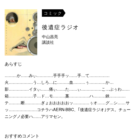
コミック
後遺症ラジオ
中山昌亮
講談社
あらすじ
………か……みぃ…………手手手ッ……手…て……………
火………………う…しろ…に………血………ぅ…………か…
影……………イタぃ……痛ぃ……た……ぃ……………こ…ぶぅわ……
箱………………子…ド…モ………藁……………ハ………鋏…………
テ………断…………ぎょおおおおおッ…………ぅオ……グ…シ……サ
ッ…………………コチラハAERN-BBC、｢後遺症ラジオ｣デス。チュー
ニングノ必要ハ……アリマセン。
おすすめコメント