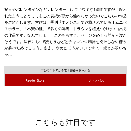
祝日やバレンタインなどカレンダー上はウキウキな1週間ですが、呪わ
れたようにどうしてもこの表紙が頭から離れなかったのでこちらの作品
をご紹介します。本作は、季刊『ネメシス』で連載されているオムニバ
スホラー。『不安の種』で多くの読者にトラウマを植えつけた中山昌亮
の作品です。なんでしょう、このあらすじ。ページをめくる前から泣き
そうです。深夜に1人で読もうなどとチャレンジ精神を発揮しないほう
が身のためでしょう。ああ、やめたほうがいいですよ、鏡とか覗いち
ゃ…
下記のストアから電子書籍を購入する
Reader Store
ブックパス
こちらも注目です