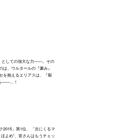
』としての強大な力――。その
のは、ウルタールの『澱み』
セを抱えるエリアスは、『裂
る――…！
2015」第1位、「次にくるマ
まほよめ”、皆さんはもうチェッ