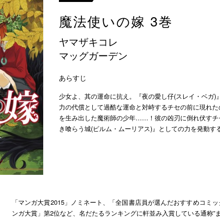
魔法使いの嫁 3巻
ヤマザキコレ
マッグガーデン
あらすじ
少女よ、其の運命に抗え。『夜の愛し仔(スレイ・ベガ)
力の代償として過酷な運命と対峙するチセの前に現れた
を生み出した魔術師の少年……！彼の凶刃に倒れ伏すチ
き喰らう城(ピルム・ムーリアス)』としての力を発動す
「マンガ大賞2015」ノミネート、「全国書店員が選んだおすすめコミック
ンガ大賞」第2位など、名だたるランキングに軒並み入賞している通称”