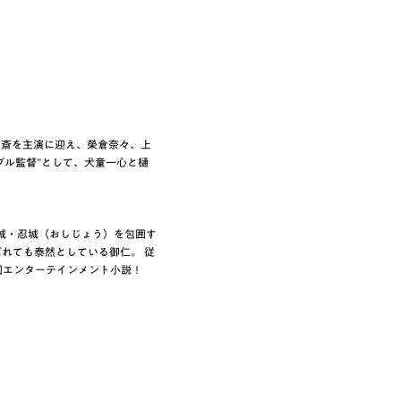
村萬斎を主演に迎え、榮倉奈々、上
ブル監督”として、犬童一心と樋
城・忍城（おしじょう）を包囲す
れても泰然としている御仁。 従
国エンターテインメント小説！