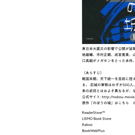
東日本大震災の影響で公開が延期
地雄輔、市村正親、成宮寛貴、
口真嗣がメガホンをとった本作
（あらすじ）
戦国末期、天下統一を目前に控
る。 忍城の軍勢はわずか500
来の武将とはおよそ異なるが、
公式サイト:
http://nobou-movie.
原作『のぼうの城』はこちら 
ReaderStore™
LISMO Book Store
Raboo
BookWebPlus