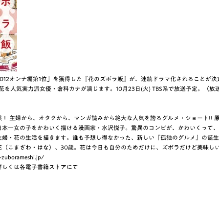
012オンナ編第1位」を獲得した『花のズボラ飯』が、連続ドラマ化されることが決
花を人気実力派女優・倉科カナが演じます。10月23日(火) TBS系で放送予定。（
！ 主婦から、オタクから、マンガ読みから絶大な人気を誇るグルメ・ショート!! 
日本一女の子をかわいく描ける漫画家・水沢悦子。驚異のコンビが、かわいくって、
主婦・花の生活を描きます。誰も予想し得なかった、新しい『孤独のグルメ』の誕生
花（こまざわ・はな）、30歳。花は今日も自分のためだけに、ズボラだけど美味し
zuborameshi.jp/
詳しくは各電子書籍ストアにて