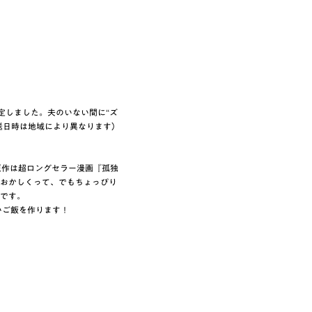
定しました。夫のいない間に“ズ
放送日時は地域により異なります）
原作は超ロングセラー漫画『孤独
おかしくって、でもちょっぴり
です。
いご飯を作ります！