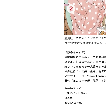
宝島社「このマンガがすごい！2
ボラ”な生活を満喫する主人公・
（原作あらすじ）
連載開始時からネットで話題騒然
のグルメ』の久住昌之、作画は
寂しいときもある一人暮らしの
単身赴任の夫を持つ主婦、駒沢
公式サイト:
http://www.hanano-
原作『花のズボラ飯』配信中！
ReaderStore™
LISMO Book Store
Raboo
BookWebPlus