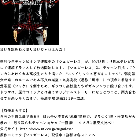
負けを認めねえ限り負けじゃねえんだ！
週刊少年チャンピオンで連載中の『シュガーレス』が、10月3日より日本テレビ系
にて連続ドラマとして放送開始します。『シュガーレス』は、テッペン目指してケ
ンカにあけくれる高校生たちを描いた、“スタイリッシュ悪ガキコミック”。弱肉強
食が唯一のルールである不良の巣窟・九島高校（通称〝風車〟）の頂点に君臨する
荒巻至（シャケ）を倒すため、ギラつく高校生たちがガムシャラに殴り合います。
ドラマは、原作コミックとは違うオリジナルストーリーになるとのこと。両方合わ
せてお楽しみください。毎週水曜 深夜25:29～放送。
【原作あらすじ】
自分の主義は拳で語る!! 馴れ合い不要の“風車”学校で、ギラつく1年・椎葉岳が大
暴れ!! 殴り殴られテッペン向かって一直線!! クソガキ激突丈比べ!!
公式サイト:
http://www.ntv.co.jp/sugarless/
原作コミック『シュガーレス』配信中！詳細は各ストアへ