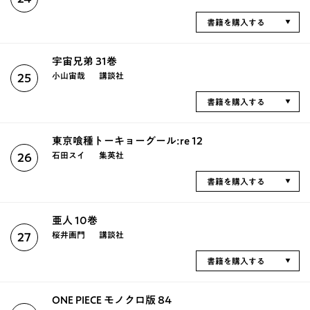
書籍を購入する
宇宙兄弟 31巻
小山宙哉
講談社
25
書籍を購入する
東京喰種トーキョーグール:re 12
石田スイ
集英社
26
書籍を購入する
亜人 10巻
桜井画門
講談社
27
書籍を購入する
ONE PIECE モノクロ版 84