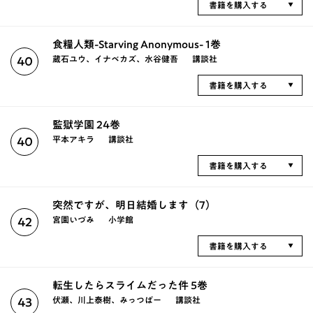
書籍を購入する
食糧人類-Starving Anonymous- 1巻
蔵石ユウ、イナベカズ、水谷健吾
講談社
40
書籍を購入する
監獄学園 24巻
平本アキラ
講談社
40
書籍を購入する
突然ですが、明日結婚します（7）
宮園いづみ
小学館
42
書籍を購入する
転生したらスライムだった件 5巻
伏瀬、川上泰樹、みっつばー
講談社
43