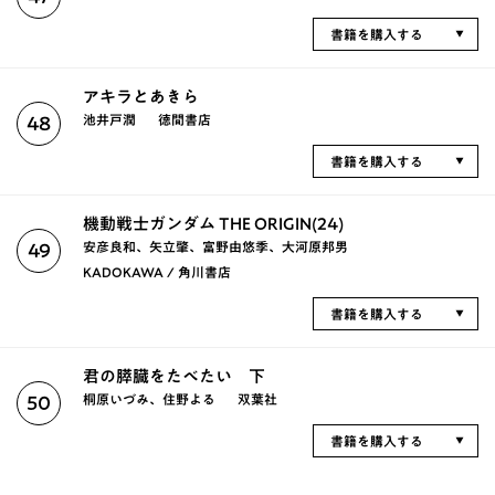
書籍を購入する
アキラとあきら
池井戸潤
徳間書店
48
書籍を購入する
機動戦士ガンダム THE ORIGIN(24)
安彦良和、矢立肇、富野由悠季、大河原邦男
49
KADOKAWA / 角川書店
書籍を購入する
君の膵臓をたべたい 下
桐原いづみ、住野よる
双葉社
50
書籍を購入する