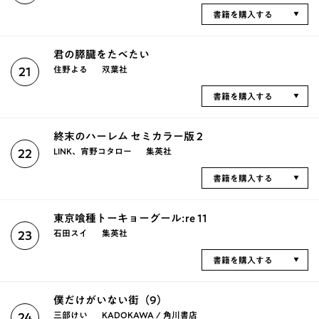
書籍を購入する
君の膵臓をたべたい
住野よる
双葉社
21
書籍を購入する
終末のハーレム セミカラー版 2
LINK、宵野コタロー
集英社
22
書籍を購入する
東京喰種トーキョーグール:re 11
石田スイ
集英社
23
書籍を購入する
僕だけがいない街（9）
三部けい
KADOKAWA / 角川書店
24