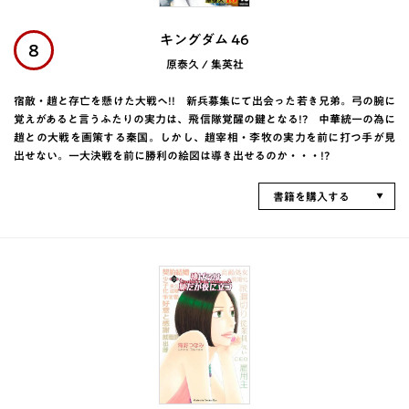
キングダム 46
8
原泰久 / 集英社
宿敵・趙と存亡を懸けた大戦へ!! 新兵募集にて出会った若き兄弟。弓の腕に
覚えがあると言うふたりの実力は、飛信隊覚醒の鍵となる!? 中華統一の為に
趙との大戦を画策する秦国。しかし、趙宰相・李牧の実力を前に打つ手が見
出せない。一大決戦を前に勝利の絵図は導き出せるのか・・・!?
書籍を購入する