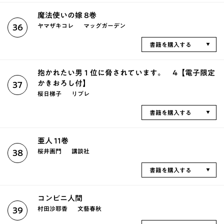
魔法使いの嫁 8巻
ヤマザキコレ
マッグガーデン
36
書籍を購入する
抱かれたい男１位に脅されています。 4【電子限定
かきおろし付】
37
桜日梯子
リブレ
書籍を購入する
亜人 11巻
桜井画門
講談社
38
書籍を購入する
コンビニ人間
村田沙耶香
文藝春秋
39