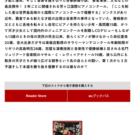
才能と運命、そして音楽を描き切った青春群像小説。 著者渾身、文句なしの
最高傑作！ ３年ごとに開催される芳ヶ江国際ピアノコンクール。「ここを制
した者は世界最高峰のＳ国際ピアノコンクールで優勝する」ジンクスがあり
近年、覇者である新たな才能の出現は音楽界の事件となっていた。養蜂家の
父とともに各地を転々とし自宅にピアノを持たない少年・風間塵15歳。かつ
て天才少女として国内外のジュニアコンクールを制覇しCDデビューもしなが
ら13歳のときの母の突然の死去以来、長らくピアノが弾けなかった栄伝亜夜
20歳。音大出身だが今は楽器店勤務のサラリーマンでコンクール年齢制限ギ
リギリの高島明石28歳。完璧な演奏技術と音楽性で優勝候補と目される名門
ジュリアード音楽院のマサル・Ｃ・レヴィ＝アナトール19歳。彼ら以外にも
数多の天才たちが繰り広げる競争という名の自らとの闘い。第１次から３次
予選そして本選を勝ち抜き優勝するのは誰なのか？
下記のストアから電子書籍を購入する
Reader Store
auブックパス