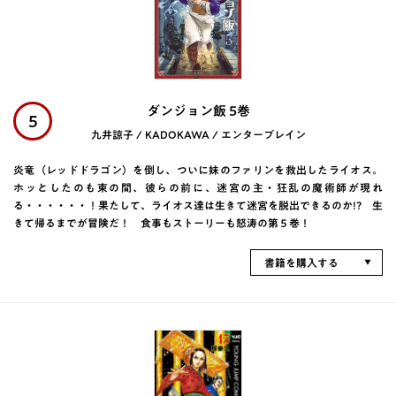
ダンジョン飯 5巻
5
九井諒子 / KADOKAWA / エンターブレイン
炎竜（レッドドラゴン）を倒し、ついに妹のファリンを救出したライオス。
ホッとしたのも束の間、彼らの前に、迷宮の主・狂乱の魔術師が現れ
る・・・・・・！果たして、ライオス達は生きて迷宮を脱出できるのか!? 生
きて帰るまでが冒険だ！ 食事もストーリーも怒涛の第５巻！
書籍を購入する