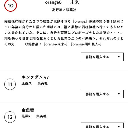
orange6 －未来－
10
高野苺 / 双葉社
完結後に描かれた２つの物語が収録された『orange』待望の第６巻！須和に
１０年後の自分から届いた手紙には、翔と菜穂に四柱神社へ行ってもらいた
いと書かれていた。そこは、自分が菜穂にプロポーズをした場所で・・・。
翔を失った世界と翔を救おうとした世界の二つの＜未来＞、それぞれの今と
その先―――収録作品：『orange-未来-』『orange-須和弘人-』
書籍を購入する
キングダム 47
原泰久
集英社
11
書籍を購入する
金魚妻
黒澤R
集英社
12
書籍を購入する