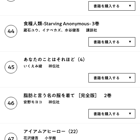
書籍を購入する
食糧人類-Starving Anonymous- 3巻
蔵石ユウ、イナベカズ、水谷健吾
講談社
44
書籍を購入する
あなたのことはそれほど（4）
いくえみ綾
祥伝社
45
書籍を購入する
脂肪と言う名の服を着て ［完全版］ 2巻
安野モヨコ
祥伝社
46
書籍を購入する
アイアムアヒーロー（22）
花沢健吾
小学館
47