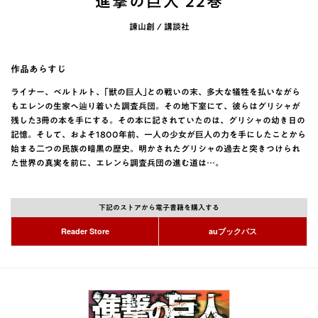
進撃の巨人 22巻
諫山創 / 講談社
作品あらすじ
ライナー、ベルトルト、｢獣の巨人｣との戦いの末、多大な犠牲を払いながら
もエレンの生家へ辿り着いた調査兵団。その地下室にて、彼らはグリシャが
残した3冊の本を手にする。その本に記されていたのは、グリシャの幼き日の
記憶。そして、およそ1800年前、一人の少女が巨人の力を手にしたことから
始まる二つの民族の暗黒の歴史。明かされたグリシャの過去と突きつけられ
た世界の真実を前に、エレンら調査兵団の進む道は…。
下記のストアから電子書籍を購入する
Reader Store
auブックパス