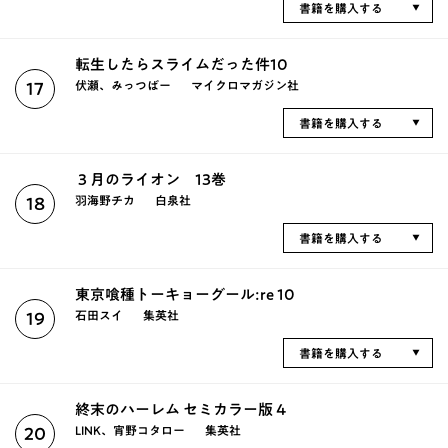
書籍を購入する
転生したらスライムだった件10
伏瀬、みっつばー
マイクロマガジン社
17
書籍を購入する
３月のライオン 13巻
羽海野チカ
白泉社
18
書籍を購入する
東京喰種トーキョーグール:re 10
石田スイ
集英社
19
書籍を購入する
終末のハーレム セミカラー版 4
LINK、宵野コタロー
集英社
20