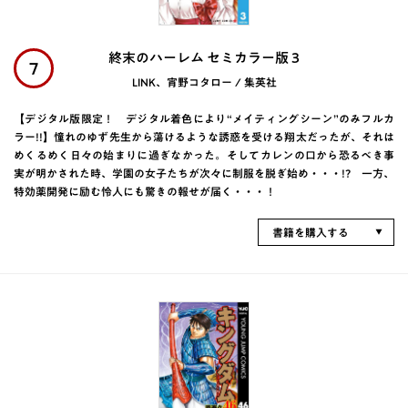
終末のハーレム セミカラー版 3
7
LINK、宵野コタロー / 集英社
【デジタル版限定！ デジタル着色により“メイティングシーン”のみフルカ
ラー!!】憧れのゆず先生から蕩けるような誘惑を受ける翔太だったが、それは
めくるめく日々の始まりに過ぎなかった。そしてカレンの口から恐るべき事
実が明かされた時、学園の女子たちが次々に制服を脱ぎ始め・・・!? 一方、
特効薬開発に励む怜人にも驚きの報せが届く・・・！
書籍を購入する