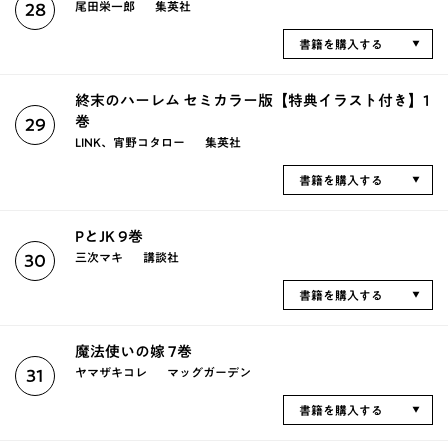
尾田栄一郎
集英社
28
書籍を購入する
終末のハーレム セミカラー版【特典イラスト付き】1
巻
29
LINK、宵野コタロー
集英社
書籍を購入する
PとJK 9巻
三次マキ
講談社
30
書籍を購入する
魔法使いの嫁 7巻
ヤマザキコレ
マッグガーデン
31
書籍を購入する