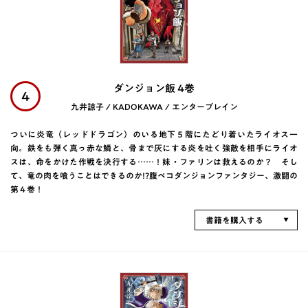
ダンジョン飯 4巻
4
九井諒子 / KADOKAWA / エンターブレイン
ついに炎竜（レッドドラゴン）のいる地下５階にたどり着いたライオス一
向。鉄をも弾く真っ赤な鱗と、骨まで灰にする炎を吐く強敵を相手にライオ
スは、命をかけた作戦を決行する……！妹・ファリンは救えるのか？ そし
て、竜の肉を喰うことはできるのか!?腹ペコダンジョンファンタジー、激闘の
第４巻！
書籍を購入する