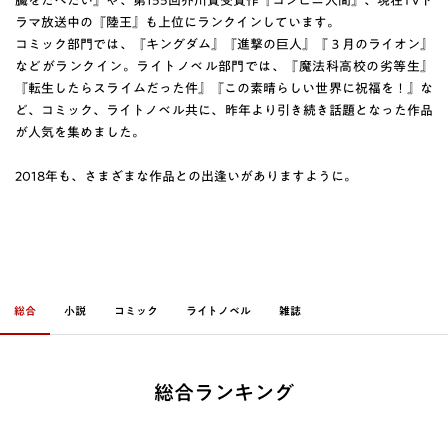
臓をたべたい』や、第155回芥川賞受賞作『コンビニ人間』、現在TVド
ラマ放送中の『陸王』も上位にランクインしています。
コミック部門では、『キングダム』『進撃の巨人』『３月のライオン』
などがランクイン。ライトノベル部門では、『魔法科高校の劣等生』
『転生したらスライムだった件』『この素晴らしい世界に祝福を！』な
ど、コミック、ライトノベル共に、昨年より引き続き話題となった作品
が人気を集めました。
2018年も、さまざまな作品との出逢いがありますように。
総合
小説
コミック
ライトノベル
雑誌
総合ランキング