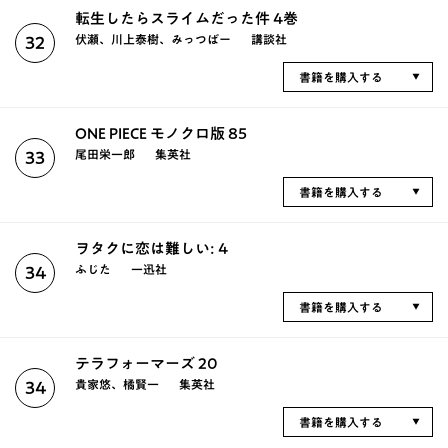
転生したらスライムだった件 4巻
伏瀬、川上泰樹、みっつばー
講談社
32
書籍を購入する
ONE PIECE モノクロ版 85
尾田栄一郎
集英社
33
書籍を購入する
ヲタクに恋は難しい: 4
ふじた
一迅社
34
書籍を購入する
テラフォーマーズ 20
貴家悠、橘賢一
集英社
34
書籍を購入する