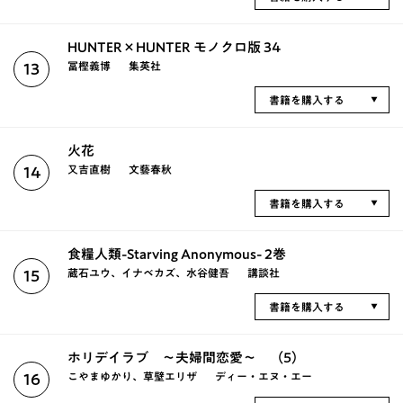
HUNTER×HUNTER モノクロ版 34
冨樫義博
集英社
13
書籍を購入する
火花
又吉直樹
文藝春秋
14
書籍を購入する
食糧人類-Starving Anonymous- 2巻
蔵石ユウ、イナベカズ、水谷健吾
講談社
15
書籍を購入する
ホリデイラブ ～夫婦間恋愛～ （5）
こやまゆかり、草壁エリザ
ディー・エヌ・エー
16