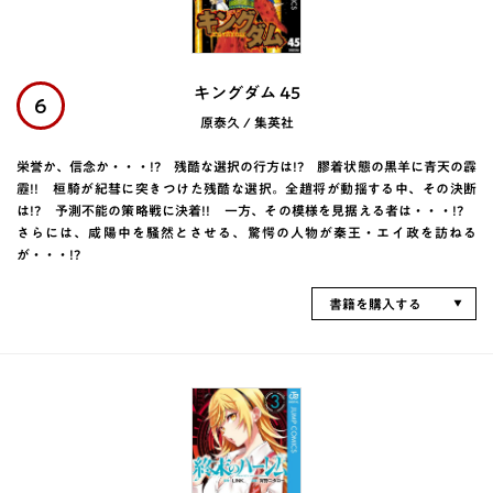
キングダム 45
6
原泰久 / 集英社
栄誉か、信念か・・・!? 残酷な選択の行方は!? 膠着状態の黒羊に青天の霹
靂!! 桓騎が紀彗に突きつけた残酷な選択。全趙将が動揺する中、その決断
は!? 予測不能の策略戦に決着!! 一方、その模様を見据える者は・・・!?
さらには、咸陽中を騒然とさせる、驚愕の人物が秦王・エイ政を訪ねる
が・・・!?
書籍を購入する