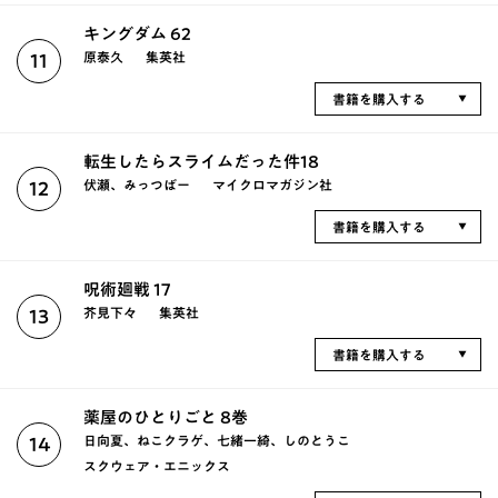
キングダム 62
原泰久
集英社
11
書籍を購入する
転生したらスライムだった件18
伏瀬、みっつばー
マイクロマガジン社
12
書籍を購入する
呪術廻戦 17
芥見下々
集英社
13
書籍を購入する
薬屋のひとりごと 8巻
日向夏、ねこクラゲ、七緒一綺、しのとうこ
14
スクウェア・エニックス