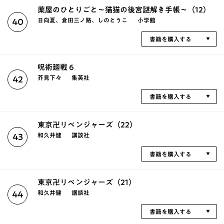
薬屋のひとりごと～猫猫の後宮謎解き手帳～（12）
日向夏、倉田三ノ路、しのとうこ
小学館
40
書籍を購入する
呪術廻戦 6
芥見下々
集英社
42
書籍を購入する
東京卍リベンジャーズ（22）
和久井健
講談社
43
書籍を購入する
東京卍リベンジャーズ（21）
和久井健
講談社
44
書籍を購入する