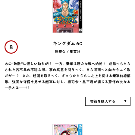
キングダム 60
8
原泰久 / 集英社
あの“政敵”に怪しい動きが!? 一方、秦軍は新たな戦へ始動!! 咸陽へもたら
された呂不韋の不穏な噂。事の真意を問うべく、自ら河南へと向かうエイ政
だが…!? また、趙国を取るべく、ギョウからさらに北上を続ける秦軍前線部
隊。強固な守備を見せる趙軍に対し、総司令・昌平君が講じる驚愕の次なる
一手とは――!?
書籍を購入する