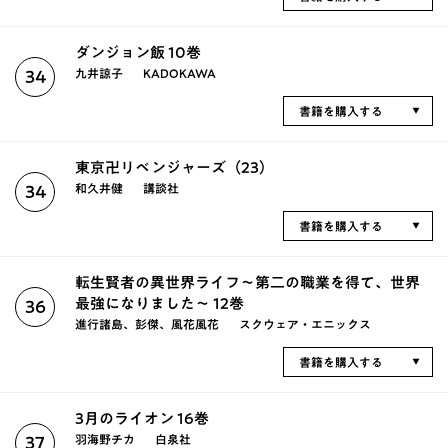
ダンジョン飯 10巻
九井諒子
KADOKAWA
34
書籍を購入する
東京卍リベンジャーズ（23）
和久井健
講談社
34
書籍を購入する
転生賢者の異世界ライフ～第二の職業を得て、世界
最強になりました～ 12巻
36
進行諸島、彭傑、風花風花
スクウェア・エニックス
書籍を購入する
3月のライオン 16巻
羽海野チカ
白泉社
37