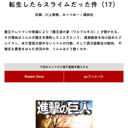
転生したらスライムだった件（17）
伏瀬、川上泰樹、みっつばー / 講談社
魔王クレイマンの発議により「魔王達の宴（ワルプルギス）」が開かれる。
その理由はリムルが魔王を僭称したことだという。 直接敵意を向け始めたク
レイマン、未だ意図の読めないミリムの行動、そして西方聖教会の動向。 不
確定な要素をはらむ状況の中、リムルはどう動くのか。
下記のストアから電子書籍を購入する
Reader Store
auブックパス