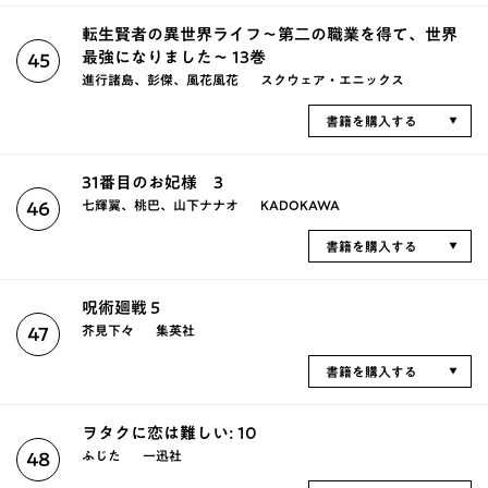
転生賢者の異世界ライフ～第二の職業を得て、世界
最強になりました～ 13巻
45
進行諸島、彭傑、風花風花
スクウェア・エニックス
書籍を購入する
31番目のお妃様 3
七輝翼、桃巴、山下ナナオ
KADOKAWA
46
書籍を購入する
呪術廻戦 5
芥見下々
集英社
47
書籍を購入する
ヲタクに恋は難しい: 10
ふじた
一迅社
48