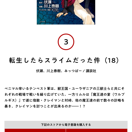
3
転生したらスライムだった件（18）
伏瀬、川上泰樹、みっつばー / 講談社
ベニマル率いるテンペスト軍は、獣王国・ユーラザニアの三獣士らと共にそ
れぞれの戦場で戦いを繰り広げていた。一方リムルは「魔王達の宴（ワルプ
ルギス）」で遂に宿敵・クレイマンと対峙。他の魔王達の前で数々の計略を
暴き、クレイマンを討つことが出来るのか――！？
下記のストアから電子書籍を購入する