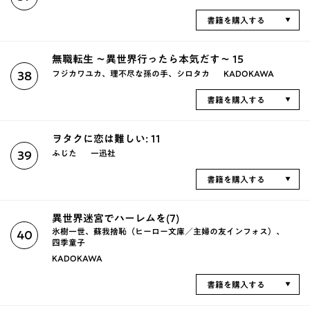
書籍を購入する
無職転生 ～異世界行ったら本気だす～ 15
フジカワユカ、理不尽な孫の手、シロタカ
KADOKAWA
38
書籍を購入する
ヲタクに恋は難しい: 11
ふじた
一迅社
39
書籍を購入する
異世界迷宮でハーレムを(7)
氷樹一世、蘇我捨恥（ヒーロー文庫／主婦の友インフォス）、
40
四季童子
KADOKAWA
書籍を購入する