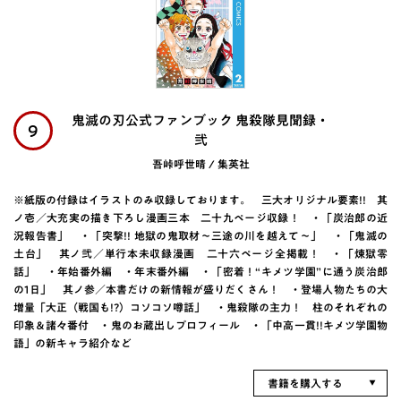
鬼滅の刃公式ファンブック 鬼殺隊見聞録・
9
弐
吾峠呼世晴 / 集英社
※紙版の付録はイラストのみ収録しております。 三大オリジナル要素!! 其
ノ壱／大充実の描き下ろし漫画三本 二十九ページ収録！ ・「炭治郎の近
況報告書」 ・「突撃!! 地獄の鬼取材～三途の川を越えて～」 ・「鬼滅の
土台」 其ノ弐／単行本未収録漫画 二十六ページ全掲載！ ・「煉獄零
話」 ・年始番外編 ・年末番外編 ・「密着！“キメツ学園”に通う炭治郎
の1日」 其ノ参／本書だけの新情報が盛りだくさん！ ・登場人物たちの大
増量「大正（戦国も!?）コソコソ噂話」 ・鬼殺隊の主力！ 柱のそれぞれの
印象＆諸々番付 ・鬼のお蔵出しプロフィール ・「中高一貫!!キメツ学園物
語」の新キャラ紹介など
書籍を購入する