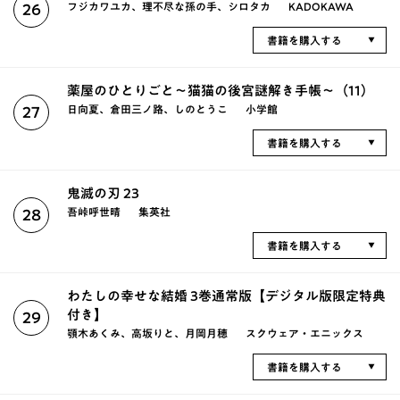
フジカワユカ、理不尽な孫の手、シロタカ
KADOKAWA
26
書籍を購入する
薬屋のひとりごと～猫猫の後宮謎解き手帳～（11）
日向夏、倉田三ノ路、しのとうこ
小学館
27
書籍を購入する
鬼滅の刃 23
吾峠呼世晴
集英社
28
書籍を購入する
わたしの幸せな結婚 3巻通常版【デジタル版限定特典
付き】
29
顎木あくみ、高坂りと、月岡月穂
スクウェア・エニックス
書籍を購入する