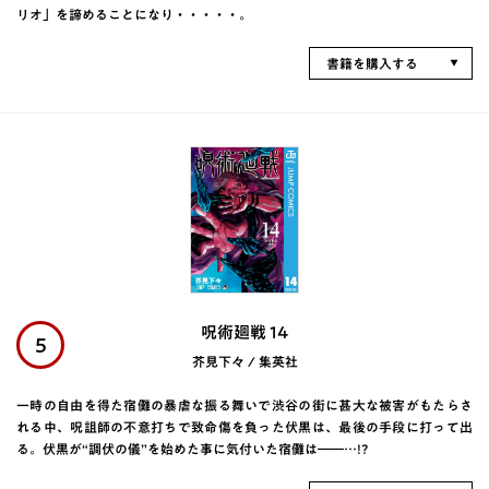
リオ」を諦めることになり・・・・・。
書籍を購入する
呪術廻戦 14
5
芥見下々 / 集英社
一時の自由を得た宿儺の暴虐な振る舞いで渋谷の街に甚大な被害がもたらさ
れる中、呪詛師の不意打ちで致命傷を負った伏黒は、最後の手段に打って出
る。伏黒が“調伏の儀”を始めた事に気付いた宿儺は――…!?