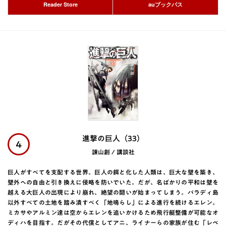
Reader Store
auブックパス
進撃の巨人（33）
4
諫山創 / 講談社
巨人がすべてを支配する世界。巨人の餌と化した人類は、巨大な壁を築き、
壁外への自由と引き換えに侵略を防いでいた。だが、名ばかりの平和は壁を
越える大巨人の出現により崩れ、絶望の闘いが始まってしまう。パラディ島
以外すべての土地を踏み潰すべく「地鳴らし」による進行を続けるエレン。
ミカサやアルミン達は空からエレンを追いかけるため飛行艇整備が可能なオ
ディハを目指す。だがその代償としてアニ、ライナーらの家族が住む「レベ