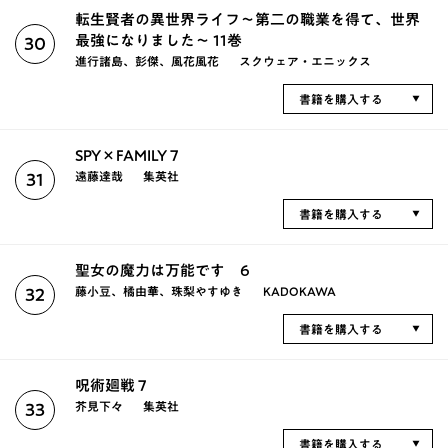
転生賢者の異世界ライフ～第二の職業を得て、世界
最強になりました～ 11巻
30
進行諸島、彭傑、風花風花
スクウェア・エニックス
書籍を購入する
SPY×FAMILY 7
遠藤達哉
集英社
31
書籍を購入する
聖女の魔力は万能です 6
藤小豆、橘由華、珠梨やすゆき
KADOKAWA
32
書籍を購入する
呪術廻戦 7
芥見下々
集英社
33
書籍を購入する