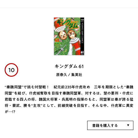
キングダム 61
10
原泰久 / 集英社
“秦魏同盟”で挑む対楚戦！ 紀元前235年什虎攻め 三年を期限とした“秦魏
同盟”を結び、什虎城奪取を目指す秦魏同盟軍。対するは、楚の要所・什虎に
君臨する四人の将。魏国大将軍・呉鳳明の指揮のもと、同盟軍は秦が誇る猛
将・蒙武、騰を“主攻”として、前線突破を目指す。そんな中、什虎軍に異変
が…!?
書籍を購入する