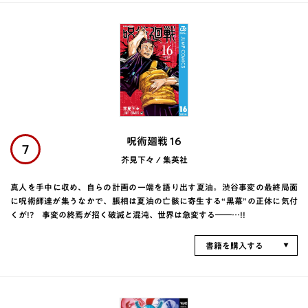
呪術廻戦 16
7
芥見下々 / 集英社
真人を手中に収め、自らの計画の一端を語り出す夏油。渋谷事変の最終局面
に呪術師達が集うなかで、脹相は夏油の亡骸に寄生する“黒幕”の正体に気付
くが!? 事変の終焉が招く破滅と混沌、世界は急変する――…!!
書籍を購入する