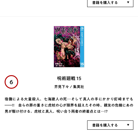
書籍を購入する
呪術廻戦 15
6
芥見下々 / 集英社
宿儺による大量殺人、七海建人の死…そして真人の手にかかり釘崎までも
――!! 自らの罪の重さに虎杖の心が限界を超えたその時、親友の危機にあの
男が駆け付ける。虎杖と真人、呪い合う両者の終着点とは…!?
書籍を購入する