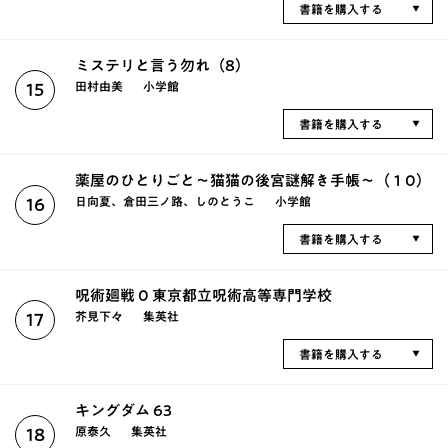
書籍を購入する
ミステリと言う勿れ（8）
田村由美
小学館
15
書籍を購入する
薬屋のひとりごと～猫猫の後宮謎解き手帳～（１0）
日向夏、倉田三ノ路、しのとうこ
小学館
16
書籍を購入する
呪術廻戦 0 東京都立呪術高等専門学校
芥見下々
集英社
17
書籍を購入する
キングダム 63
原泰久
集英社
18