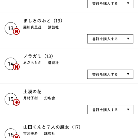
書籍を購入する
ましろのおと（13）
羅川真里茂
講談社
13
書籍を購入する
ノラガミ（13）
あだちとか
講談社
14
書籍を購入する
土漠の花
月村了衛
幻冬舎
15
書籍を購入する
山田くんと７人の魔女（17）
吉河美希
講談社
16