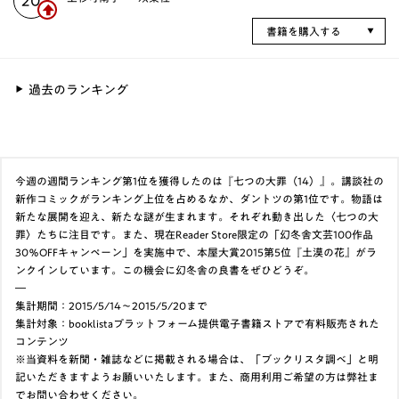
20
書籍を購入する
過去のランキング
今週の週間ランキング第1位を獲得したのは『七つの大罪（14）』。講談社の
新作コミックがランキング上位を占めるなか、ダントツの第1位です。物語は
新たな展開を迎え、新たな謎が生まれます。それぞれ動き出した〈七つの大
罪〉たちに注目です。また、現在Reader Store限定の「幻冬舎文芸100作品
30％OFFキャンペーン」を実施中で、本屋大賞2015第5位『土漠の花』がラ
ンクインしています。この機会に幻冬舎の良書をぜひどうぞ。
―
集計期間：2015/5/14～2015/5/20まで
集計対象：booklistaプラットフォーム提供電子書籍ストアで有料販売された
コンテンツ
※当資料を新聞・雑誌などに掲載される場合は、「ブックリスタ調べ」と明
記いただきますようお願いいたします。また、商用利用ご希望の方は弊社ま
でお問い合わせください。