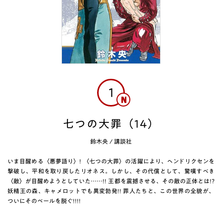
1
七つの大罪（14）
鈴木央
/
講談社
いま目醒める〈悪夢語り〉! 〈七つの大罪〉の活躍により、ヘンドリクセンを
撃破し、平和を取り戻したリオネス。しかし、その代償として、驚嘆すべき
〈敵〉が目醒めようとしていた……!! 王都を震撼させる、その敵の正体とは!?
妖精王の森、キャメロットでも異変勃発!! 罪人たちと、この世界の全貌が、
ついにそのベールを脱ぐ!!!!