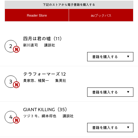
下記のストアから電子書籍を購入する
Reader Store
auブックパス
四月は君の嘘（11）
新川直司
講談社
2
書籍を購入する
テラフォーマーズ 12
貴家悠、橘賢一
集英社
3
書籍を購入する
GIANT KILLING（35）
ツジトモ、綱本将也
講談社
4
書籍を購入する