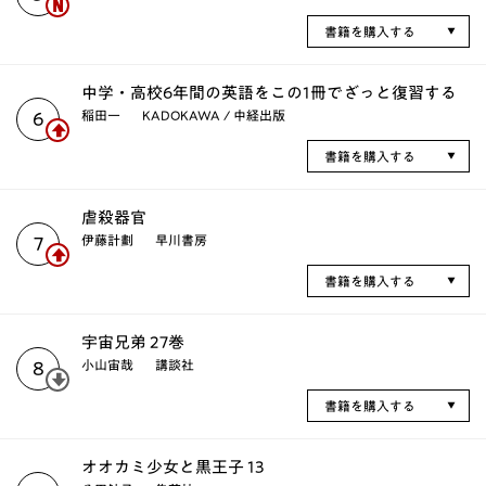
書籍を購入する
中学・高校6年間の英語をこの1冊でざっと復習する
稲田一
KADOKAWA / 中経出版
6
書籍を購入する
虐殺器官
伊藤計劃
早川書房
7
書籍を購入する
宇宙兄弟 27巻
小山宙哉
講談社
8
書籍を購入する
オオカミ少女と黒王子 13