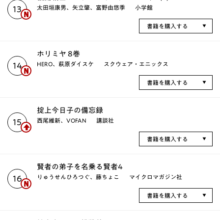
太田垣康男、矢立肇、富野由悠季
小学館
13
書籍を購入する
ホリミヤ 8巻
HERO、萩原ダイスケ
スクウェア・エニックス
14
書籍を購入する
掟上今日子の備忘録
西尾維新、VOFAN
講談社
15
書籍を購入する
賢者の弟子を名乗る賢者4
りゅうせんひろつぐ、藤ちょこ
マイクロマガジン社
16
書籍を購入する