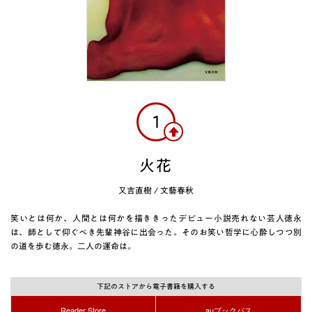
1
火花
又吉直樹
/
文藝春秋
笑いとは何か、人間とは何かを描ききったデビュー小説売れない芸人徳永
は、師として仰ぐべき先輩神谷に出会った。そのお笑い哲学に心酔しつつ別
の道を歩む徳永。二人の運命は。
下記のストアから電子書籍を購入する
Reader Store
auブックパス