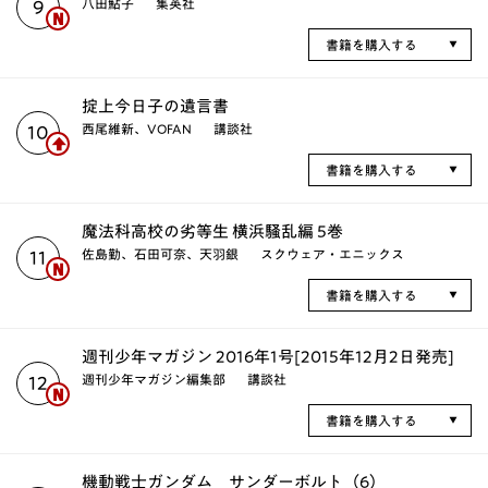
八田鮎子
集英社
9
書籍を購入する
掟上今日子の遺言書
西尾維新、VOFAN
講談社
10
書籍を購入する
魔法科高校の劣等生 横浜騒乱編 5巻
佐島勤、石田可奈、天羽銀
スクウェア・エニックス
11
書籍を購入する
週刊少年マガジン 2016年1号[2015年12月2日発売]
週刊少年マガジン編集部
講談社
12
書籍を購入する
機動戦士ガンダム サンダーボルト（6）