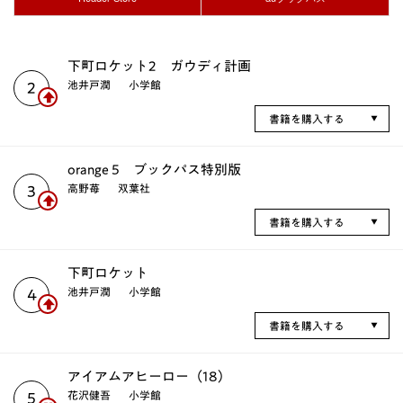
下町ロケット2 ガウディ計画
池井戸潤
小学館
2
書籍を購入する
orange 5 ブックパス特別版
高野苺
双葉社
3
書籍を購入する
下町ロケット
池井戸潤
小学館
4
書籍を購入する
アイアムアヒーロー（18）
花沢健吾
小学館
5