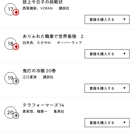
掟上今日子の挑戦状
西尾維新、VOFAN
講談社
17
書籍を購入する
ありふれた職業で世界最強 2
白米良、たかやKi
オーバーラップ
18
書籍を購入する
鬼灯の冷徹 20巻
江口夏実
講談社
19
書籍を購入する
テラフォーマーズ 14
貴家悠、橘賢一
集英社
20
書籍を購入する