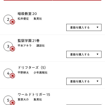
暗殺教室 20
松井優征
集英社
2
書籍を購入する
監獄学園 21巻
平本アキラ
講談社
3
書籍を購入する
ドリフターズ（5）
平野耕太
少年画報社
4
書籍を購入する
ワールドトリガー 15
葦原大介
集英社
5