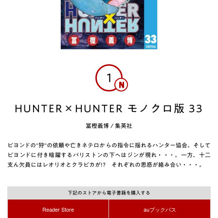
1
HUNTER×HUNTER モノクロ版 33
冨樫義博
/
集英社
ビヨンドの“狩“の依頼や亡きネテロからの指令に揺れるハンター協会。そして
ビヨンドに付き暗躍するパリストンの下へはジンが現れ・・・。一方、十二
支ん欠員にはレオリオとクラピカが!? それぞれの思惑が絡み合い・・・。
下記のストアから電子書籍を購入する
Reader Store
auブックパス