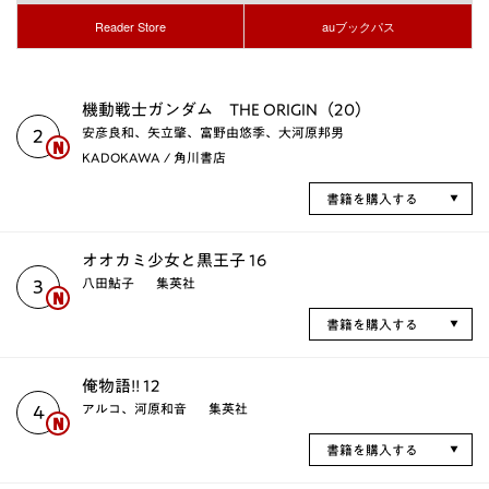
Reader Store
auブックパス
機動戦士ガンダム THE ORIGIN（20）
安彦良和、矢立肇、富野由悠季、大河原邦男
2
KADOKAWA / 角川書店
書籍を購入する
オオカミ少女と黒王子 16
八田鮎子
集英社
3
書籍を購入する
俺物語!! 12
アルコ、河原和音
集英社
4
書籍を購入する