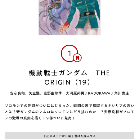
1
機動戦士ガンダム THE
ORIGIN（19）
安彦良和、矢立肇、富野由悠季、大河原邦男
/
KADOKAWA / 角川書店
ソロモンでの死闘がついにはじまった。戦闘の裏で暗躍するキシリアの思い
とは？新ガンダムのアムロはソロモンにどう挑むのか！？安彦良和がソロモ
ンの激戦の真実を描く１９巻ついに発売！
下記のストアから電子書籍を購入する