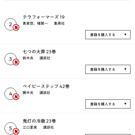
テラフォーマーズ 19
貴家悠、橘賢一
集英社
2
書籍を購入する
七つの大罪 23巻
鈴木央
講談社
3
書籍を購入する
ベイビーステップ 42巻
勝木光
講談社
4
書籍を購入する
鬼灯の冷徹 23巻
江口夏実
講談社
5