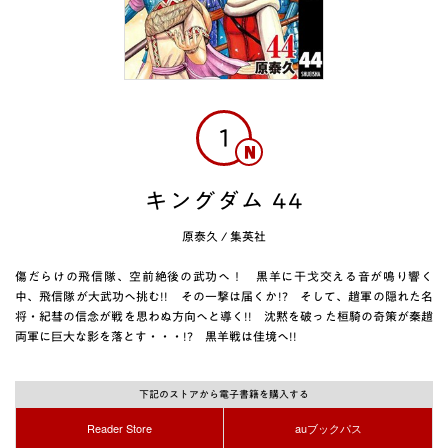
1
キングダム 44
原泰久
/
集英社
傷だらけの飛信隊、空前絶後の武功へ！ 黒羊に干戈交える音が鳴り響く
中、飛信隊が大武功へ挑む!! その一撃は届くか!? そして、趙軍の隠れた名
将・紀彗の信念が戦を思わぬ方向へと導く!! 沈黙を破った桓騎の奇策が秦趙
両軍に巨大な影を落とす・・・!? 黒羊戦は佳境へ!!
下記のストアから電子書籍を購入する
Reader Store
auブックパス