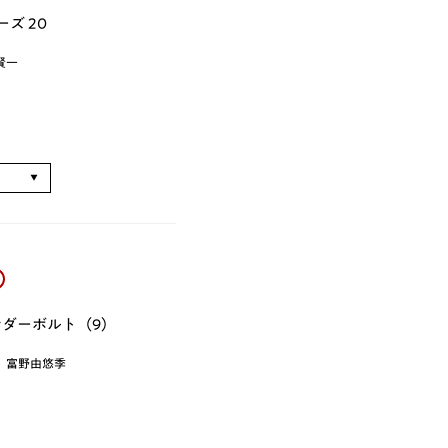
ズ 20
賢一
る
ダーボルト（9）
、富野由悠季