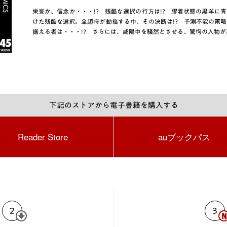
栄誉か、信念か・・・!? 残酷な選択の行方は!? 膠着状態の黒羊に青
けた残酷な選択。全趙将が動揺する中、その決断は!? 予測不能の策略
据える者は・・・!? さらには、咸陽中を騒然とさせる、驚愕の人物が
下記のストアから電子書籍を購入する
Reader Store
auブックパス
2
3