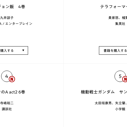
ジョン飯 4巻
テラフォーマー
九井諒子
貴家悠、橘
A / エンターブレイン
集英社
を購入する
書籍を購入す
4
5
A act2 6巻
機動戦士ガンダム サン
寺嶋裕二
太田垣康男、矢立肇
講談社
小学館