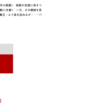
天の霹靂!! 桓騎が紀彗に突きつ
戦に決着!! 一方、その模様を見
秦王・エイ政を訪ねるが・・・!?