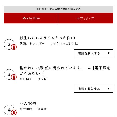
下記のストアから電子書籍を購入する
Reader Store
auブックパス
転生したらスライムだった件10
伏瀬、みっつばー
マイクロマガジン社
2
書籍を購入する
抱かれたい男1位に脅されています。 4【電子限定
かきおろし付】
3
桜日梯子
リブレ
書籍を購入する
亜人 10巻
桜井画門
講談社
4