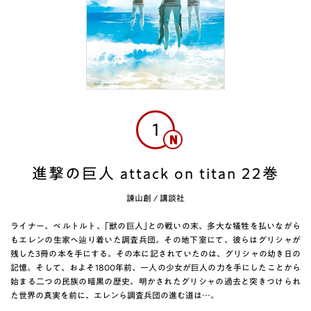
1
進撃の巨人 attack on titan 22巻
諫山創
/
講談社
ライナー、ベルトルト、｢獣の巨人｣との戦いの末、多大な犠牲を払いながら
もエレンの生家へ辿り着いた調査兵団。その地下室にて、彼らはグリシャが
残した3冊の本を手にする。その本に記されていたのは、グリシャの幼き日の
記憶。そして、およそ1800年前、一人の少女が巨人の力を手にしたことから
始まる二つの民族の暗黒の歴史。明かされたグリシャの過去と突きつけられ
た世界の真実を前に、エレンら調査兵団の進む道は…。