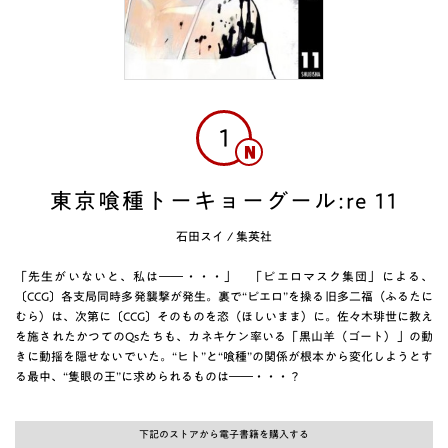
1
東京喰種トーキョーグール:re 11
石田スイ
/
集英社
「先生がいないと、私は――・・・」 「ピエロマスク集団」による、
〔CCG〕各支局同時多発襲撃が発生。裏で“ピエロ”を操る旧多二福（ふるたに
むら）は、次第に〔CCG〕そのものを恣（ほしいまま）に。佐々木琲世に教え
を施されたかつてのQsたちも、カネキケン率いる「黒山羊（ゴート）」の動
きに動揺を隠せないでいた。“ヒト”と“喰種”の関係が根本から変化しようとす
る最中、“隻眼の王”に求められるものは――・・・？
下記のストアから電子書籍を購入する