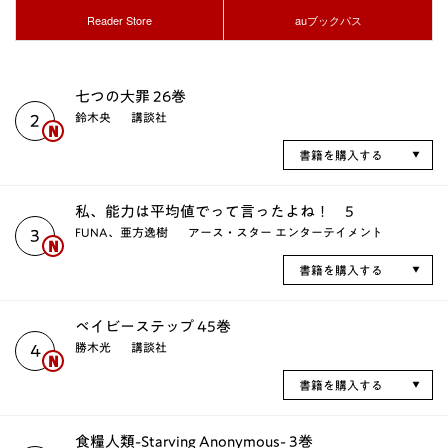
Reader Store
auブックパス
七つの大罪 26巻
鈴木央
講談社
2
書籍を購入する
私、能力は平均値でって言ったよね！ 5
FUNA、亜方逸樹
アース・スター エンターテイメント
3
書籍を購入する
ベイビーステップ 45巻
勝木光
講談社
4
書籍を購入する
食糧人類-Starving Anonymous- 3巻