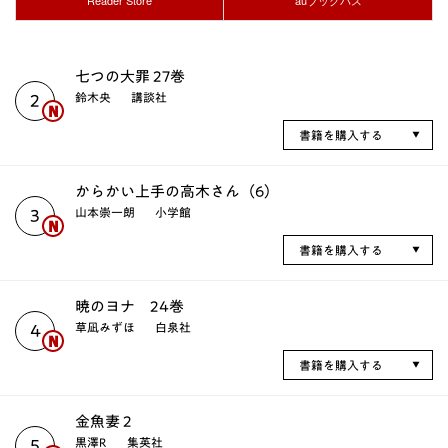
七つの大罪 27巻
鈴木央
講談社
2
書籍を購入する
からかい上手の高木さん（6）
山本崇一朗
小学館
3
書籍を購入する
暁のヨナ 24巻
草凪みずほ
白泉社
4
書籍を購入する
金魚妻 2
黒澤R
集英社
5