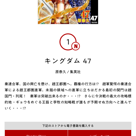
1
キングダム 47
原泰久
/
集英社
秦連合軍、国の興亡を懸け、趙王都圏へ。覇権の行方は!? 趙軍驚愕の秦連合
軍による趙王都圏進軍。未踏の領域への進軍に立ちはだかる最初の関門は趙
国門・列尾！ 秦軍は突破出来るのか・・・!? さらに今決戦の最大の攻略標
的地・ギョウをめぐる王翦と李牧の知略戦が誰もが予期せぬ方向へと進んで
いく・・・!?
下記のストアから電子書籍を購入する
Reader Store
auブックパス