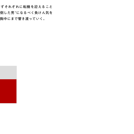
けずそれぞれに転機を迎えること
倒した男”になるべく負けん気を
胸中にまで響き渡っていく。