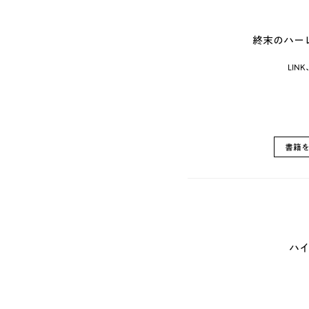
終末のハーレ
LIN
書籍
ハイ