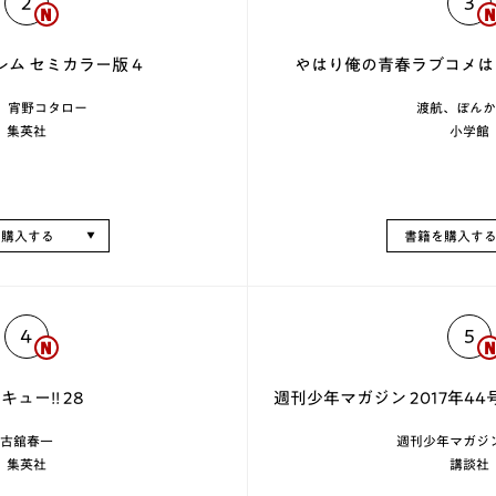
2
3
ム セミカラー版 4
やはり俺の青春ラブコメは
K、宵野コタロー
渡航、ぽんか
集英社
小学館
を購入する
書籍を購入す
4
5
キュー!! 28
週刊少年マガジン 2017年44号
古舘春一
週刊少年マガジ
集英社
講談社