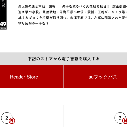
秦vs趙の連合軍戦、開戦！ 先手を取るべく火花散る初日!! 趙王都
迎え撃つ李牧。最激戦地・朱海平原へは信・蒙恬・王翦が、リョウ陽
城するギョウを桓騎が取り囲む。朱海平原では、左翼に配置された蒙
牧も反撃の一手を!?
下記のストアから電子書籍を購入する
Reader Store
auブックパス
2
3