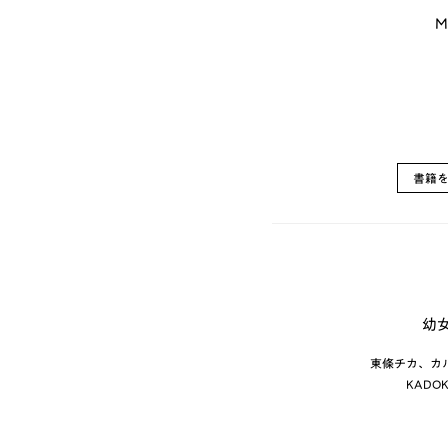
M
書籍
幼
東條チカ、カ
KADO