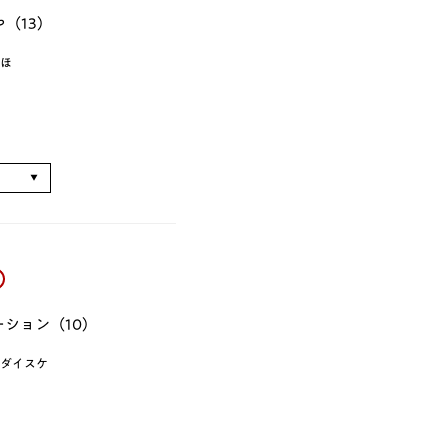
（13）
ほ
る
ション（10）
ダイスケ