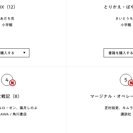
IX（12）
とりかえ・ばや
あだち充
さいとうち
小学館
小学館
を購入する
書籍を購入す
4
5
女戦記（8）
マージナル・オペレー
ルロ・ゼン、篠月しのぶ
芝村裕吏、キムラ
KAWA / 角川書店
講談社