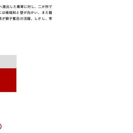
圏へ進出した秦軍に対し、二か所で
には楊端和と壁が向かい、また籠
恬が獅子奮迅の活躍。しかし、李