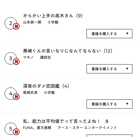
からかい上手の高木さん（9）
山本崇一朗
小学館
2
書籍を購入する
黒崎くんの言いなりになんてならない（12）
マキノ
講談社
3
書籍を購入する
深夜のダメ恋図鑑（4）
尾崎衣良
小学館
4
書籍を購入する
私、能力は平均値でって言ったよね！ 8
FUNA、亜方逸樹
アース・スター エンターテイメント
5