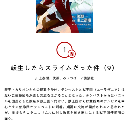
1
転生したらスライムだった件（9）
川上泰樹、伏瀬、みっつばー
/
講談社
魔王・カリオンからの提案を受け、テンペストと獣王国（ユーラザニア）は
互いに使節団を派遣し交流をはかることとなった。テンペストからはベニマ
ルを団長とした数名が獣王国へ向かい、獣王国からは黄蛇角のアルビスを中
心とする使節団がテンペストに到着。順調に交流が開始されると思われた
が、挨拶もそこそこにリムルに対し敵意を剥き出しにする獣王国使節団の
面々。