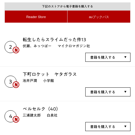
下記のストアから電子書籍を購入する
Reader Store
auブックパス
転生したらスライムだった件13
伏瀬、みっつばー
マイクロマガジン社
2
書籍を購入する
下町ロケット ヤタガラス
池井戸潤
小学館
3
書籍を購入する
ベルセルク（40）
三浦建太郎
白泉社
4
書籍を購入する