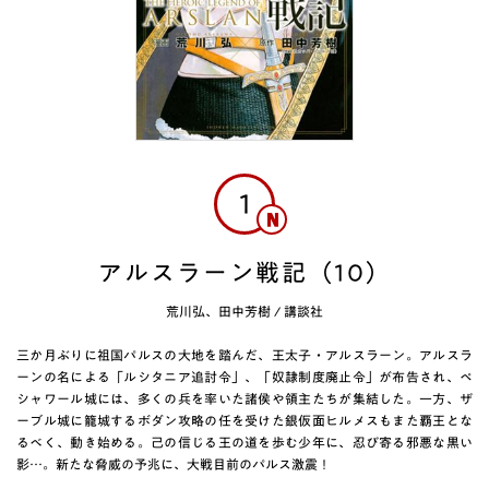
1
アルスラーン戦記（10）
荒川弘、田中芳樹
/
講談社
三か月ぶりに祖国パルスの大地を踏んだ、王太子・アルスラーン。アルスラ
ーンの名による「ルシタニア追討令」、「奴隷制度廃止令」が布告され、ペ
シャワール城には、多くの兵を率いた諸侯や領主たちが集結した。一方、ザ
ーブル城に籠城するボダン攻略の任を受けた銀仮面ヒルメスもまた覇王とな
るべく、動き始める。己の信じる王の道を歩む少年に、忍び寄る邪悪な黒い
影…。新たな脅威の予兆に、大戦目前のパルス激震！