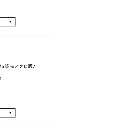
る
5部 モノクロ版7
彦
る