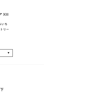
XIII
ぶいち
トリー
る
 下