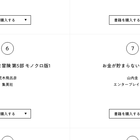
を購入する
書籍を購入す
6
7
冒険 第5部 モノクロ版1
お金が貯まらない
荒木飛呂彦
山内圭
集英社
エンターブレイ
を購入する
書籍を購入す