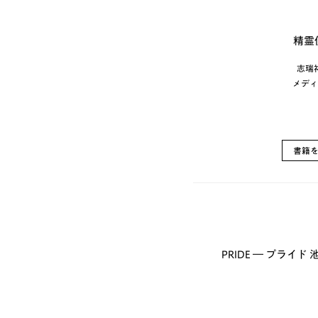
精霊
志瑞
メディ
書籍
PRIDE ― プライ