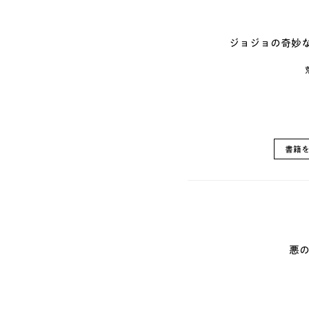
ジョジョの奇妙な
書籍
悪