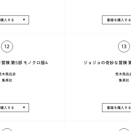
を購入する
書籍を購入す
12
13
冒険 第5部 モノクロ版4
ジョジョの奇妙な冒険 第
荒木飛呂彦
荒木飛呂
集英社
集英社
を購入する
書籍を購入す