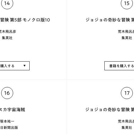
14
15
険 第5部 モノクロ版10
ジョジョの奇妙な冒険 第
荒木飛呂彦
荒木飛呂
集英社
集英社
を購入する
書籍を購入す
16
17
スカ宇宙海賊
ジョジョの奇妙な冒険 第
笹本祐一
荒木飛呂
日新聞出版
集英社