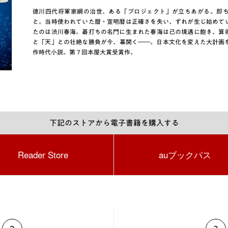
徳川四代将軍家綱の治世、ある「プロジェクト」が立ちあがる。即
と。当時使われていた暦・宣明暦は正確さを失い、ずれが生じ始めて
たのは渋川春海。碁打ちの名門に生まれた春海は己の境遇に飽き、算
と「天」との壮絶な勝負が今、幕開く――。日本文化を変えた大計画
作時代小説。第７回本屋大賞受賞作。
下記のストアから電子書籍を購入する
Reader Store
auブックパス