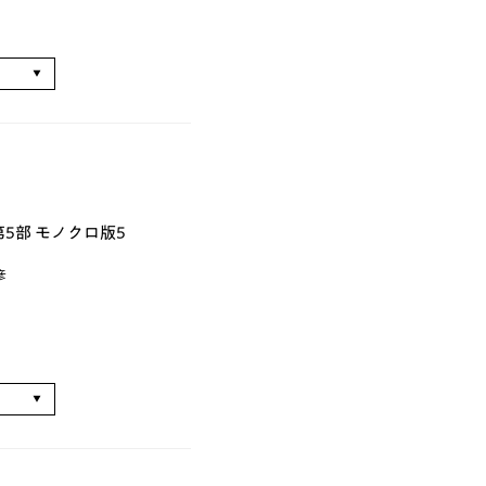
る
5部 モノクロ版5
彦
る