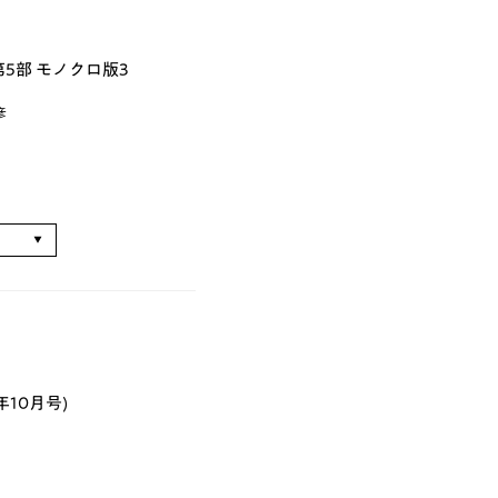
5部 モノクロ版3
彦
る
年10月号)