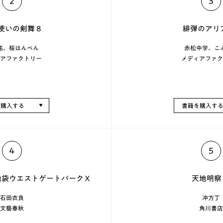
2
3
使いの剣舞 8
緋弾のアリア 
祐、桜はんぺん
赤松中学、こ
アファクトリー
メディアファク
を購入する
書籍を購入す
4
5
ド 池袋ウエストゲートパークＸ
天地明察
石田衣良
冲方丁
文藝春秋
角川書店