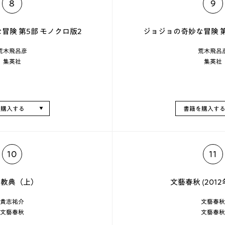
8
9
冒険 第5部 モノクロ版2
ジョジョの奇妙な冒険 第
荒木飛呂彦
荒木飛呂
集英社
集英社
を購入する
書籍を購入す
10
11
の教典（上）
文藝春秋 (2012
貴志祐介
文藝春秋
文藝春秋
文藝春秋