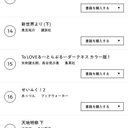
書籍を購入する
新世界より (下)
貴志祐介
講談社
14
書籍を購入する
To LOVEる―とらぶる―ダークネス カラー版 1
矢吹健太朗、長谷見沙貴
集英社
15
書籍を購入する
せいふく！2
あっつん
ブックウォーカー
16
書籍を購入する
天地明察 下