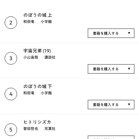
のぼうの城 上
和田竜
小学館
2
書籍を購入する
宇宙兄弟 (19)
小山宙哉
講談社
3
書籍を購入する
のぼうの城 下
和田竜
小学館
4
書籍を購入する
ヒトリシズカ
誉田哲也
双葉社
5