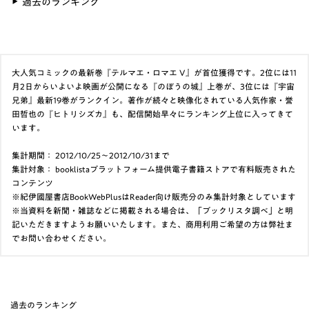
過去のランキング
大人気コミックの最新巻『テルマエ・ロマエ V』が首位獲得です。2位には11
月2日からいよいよ映画が公開になる『のぼうの城』上巻が、3位には『宇宙
兄弟』最新19巻がランクイン。著作が続々と映像化されている人気作家・誉
田哲也の『ヒトリシズカ』も、配信開始早々にランキング上位に入ってきて
います。
集計期間： 2012/10/25〜2012/10/31まで
集計対象： booklistaプラットフォーム提供電子書籍ストアで有料販売された
コンテンツ
※紀伊國屋書店BookWebPlusはReader向け販売分のみ集計対象としています
※当資料を新聞・雑誌などに掲載される場合は、「ブックリスタ調べ」と明
記いただきますようお願いいたします。また、商用利用ご希望の方は弊社ま
でお問い合わせください。
過去のランキング