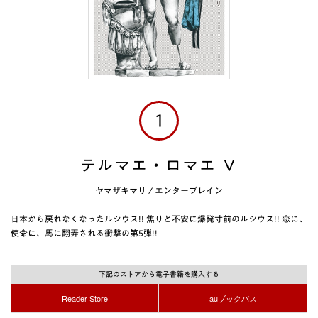
1
テルマエ・ロマエ Ｖ
ヤマザキマリ
/
エンターブレイン
日本から戻れなくなったルシウス!! 焦りと不安に爆発寸前のルシウス!! 恋に、
使命に、馬に翻弄される衝撃の第5弾!!
下記のストアから電子書籍を購入する
Reader Store
auブックパス