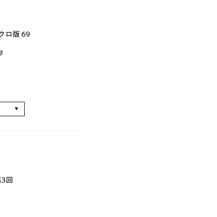
ノクロ版 69
郎
る
第3回