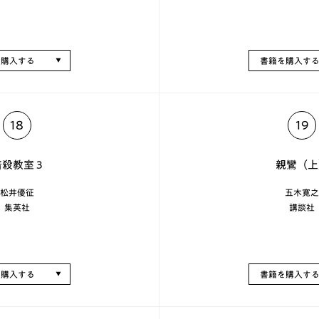
を購入する
書籍を購入す
18
19
殺教室 3
親鸞（上
松井優征
五木寛之
集英社
講談社
を購入する
書籍を購入す