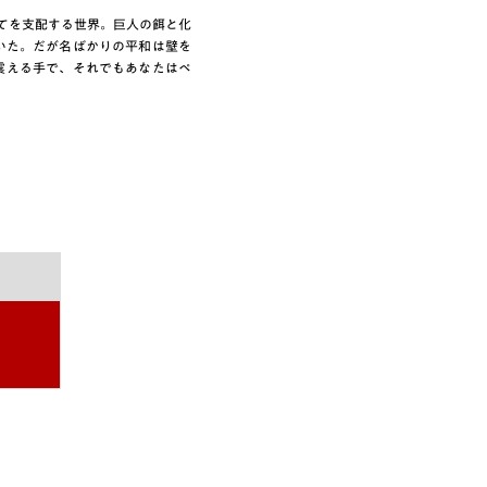
べてを支配する世界。巨人の餌と化
いた。だが名ばかりの平和は壁を
震える手で、それでもあなたはペ