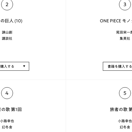
2
3
の巨人 (10)
ONE PIECE モ
諫山創
尾田栄一
講談社
集英社
を購入する
書籍を購入す
4
5
の歌 第1回
旅者の歌 
小路幸也
小路幸也
幻冬舎
幻冬舎