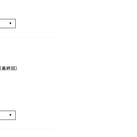
る
（最終回）
る