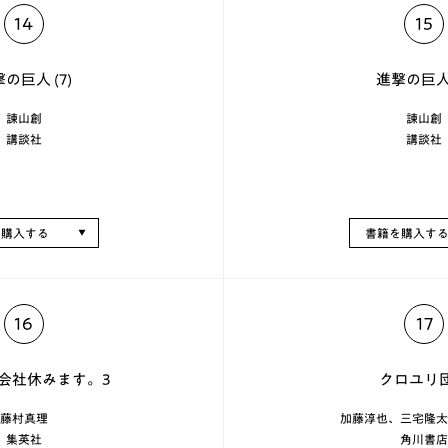
14
15
の巨人 (7)
進撃の巨人 
諫山創
諫山創
講談社
講談社
を購入する
書籍を購入す
16
17
会社休みます。3
クロユリ
藤村真理
加藤淳也、三宅隆太
集英社
角川書店