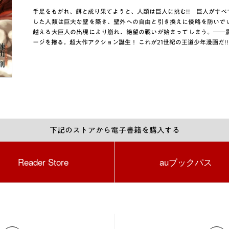
手足をもがれ、餌と成り果てようと、人類は巨人に挑む!! 巨人がす
した人類は巨大な壁を築き、壁外への自由と引き換えに侵略を防いで
越える大巨人の出現により崩れ、絶望の戦いが始まってしまう。――
ージを捲る。超大作アクション誕生！ これが21世紀の王道少年漫画だ!!
下記のストアから電子書籍を購入する
Reader Store
auブックパス