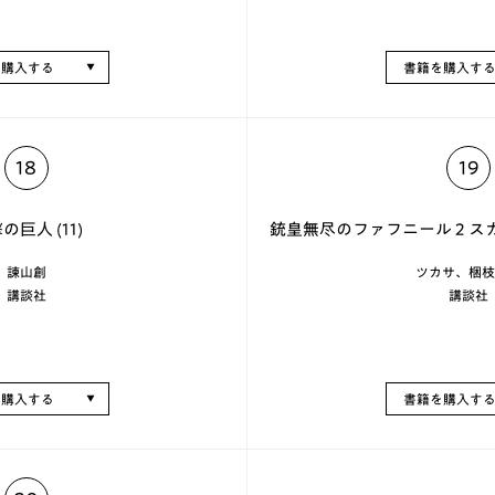
を購入する
書籍を購入す
18
19
の巨人 (11)
銃皇無尽のファフニール 2 
諫山創
ツカサ、梱枝
講談社
講談社
を購入する
書籍を購入す