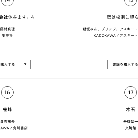
会社休みます。4
恋は校則に縛ら
藤村真理
朔坂みん、ブリッジ、アスキー
集英社
KADOKAWA / アスキ
を購入する
書籍を購入す
16
17
雀蜂
木石
貴志祐介
舟橋聖一
KAWA / 角川書店
文篤館