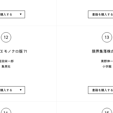
を購入する
書籍を購入す
12
13
ECE モノクロ版 71
限界集落株
尾田栄一郎
黒野伸一
集英社
小学館
を購入する
書籍を購入す
14
15