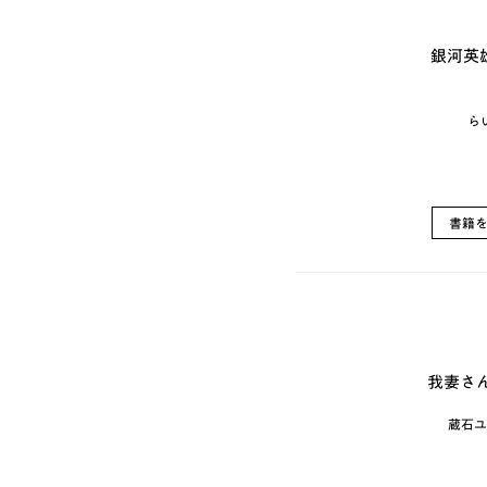
銀河英雄
ら
書籍
我妻さん
蔵石ユ