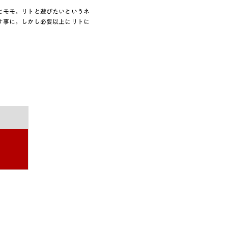
とモモ。リトと遊びたいというネ
す事に。しかし必要以上にリトに