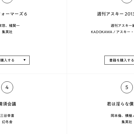
ォーマーズ 6
週刊アスキー 2013
家悠、橘賢一
週刊アスキー
集英社
KADOKAWA / アスキ
を購入する
書籍を購入す
4
5
清須会議
君は淫らな僕
三谷幸喜
岡本倫、横槍
幻冬舎
集英社