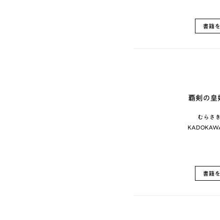
書籍
覇剣の皇
むらさき
KADOKAW
書籍