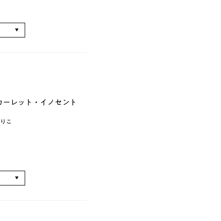
る
スカーレット・イノセント
りこ
る