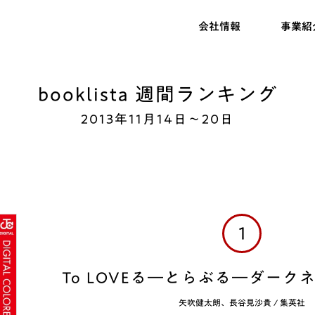
会社情報
事業紹
booklista 週間ランキング
2013年11月14日～20日
1
To LOVEる―とらぶる―ダークネ
矢吹健太朗、長谷見沙貴
/
集英社