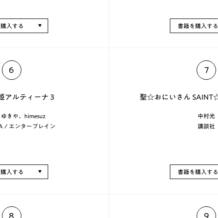
を購入する
書籍を購入す
6
7
姫アルティーナ 3
聖☆おにいさん SAINT☆Y
ゆきや、himesuz
中村光
A / エンターブレイン
講談社
を購入する
書籍を購入す
8
9