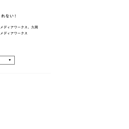
れない !
・メディアワークス、久岡
ー・メディアワークス
る