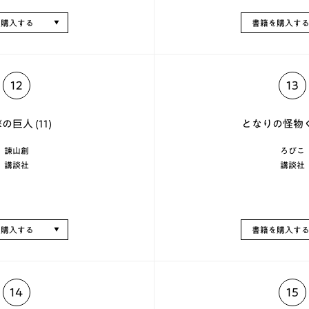
を購入する
書籍を購入す
12
13
の巨人 (11)
となりの怪物くん
諫山創
ろびこ
講談社
講談社
を購入する
書籍を購入す
14
15