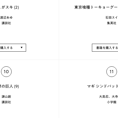
がスキ (2)
東京喰種トーキョーグール
渡辺あゆ
石田スイ
講談社
集英社
を購入する
書籍を購入す
10
11
の巨人 (9)
マギ シンドバッドの
諫山創
大高忍、大寺
講談社
小学館