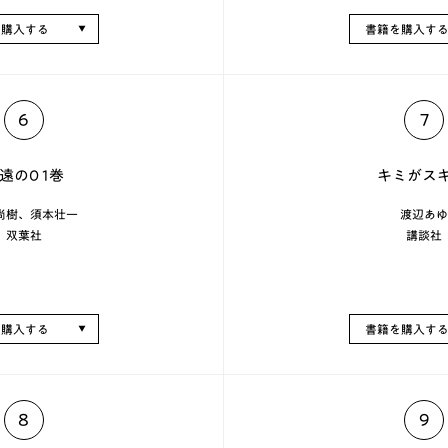
を購入する
書籍を購入す
6
7
遠の0 1巻
キミがスキ(
尚樹、須本壮一
渡辺あゆ
双葉社
講談社
を購入する
書籍を購入す
8
9