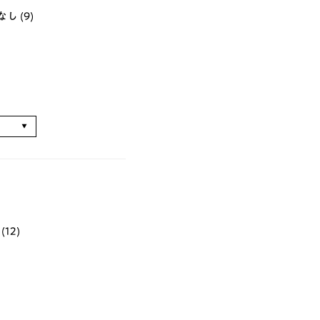
 (9)
る
12)