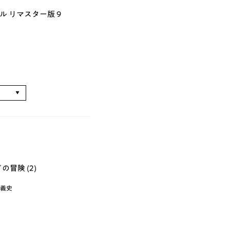
 リマスター版 9
る
冒険 (2)
義史