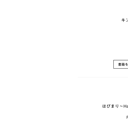
キン
書籍
はぴまり～Happy