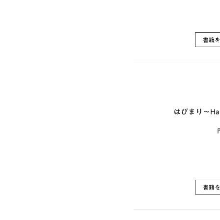
書籍
はぴまり～Happy
書籍