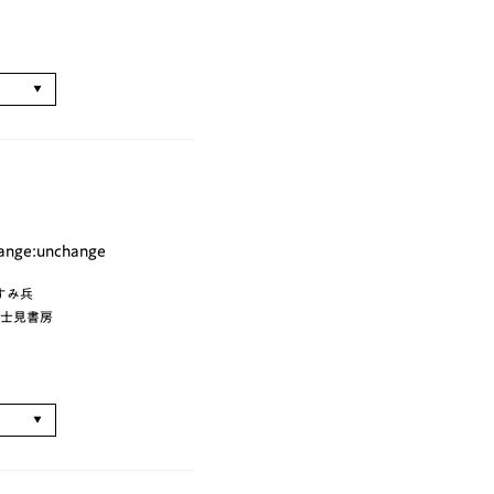
る
ge:unchange
すみ兵
 富士見書房
る