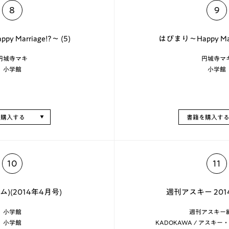
8
9
 Marriage!?～ (5)
はぴまり～Happy Marr
円城寺マキ
円城寺マ
小学館
小学館
を購入する
書籍を購入す
10
11
イム)(2014年4月号)
週刊アスキー 2014
小学館
週刊アスキー
小学館
KADOKAWA / アスキ