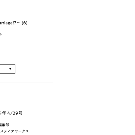
iage!?～ (6)
キ
る
年 4/29号
編集部
ー・メディアワークス