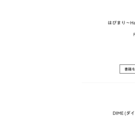
はぴまり～Happy
書籍
DIME (ダ