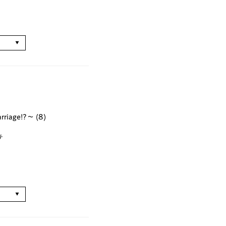
る
iage!?～ (8)
キ
る