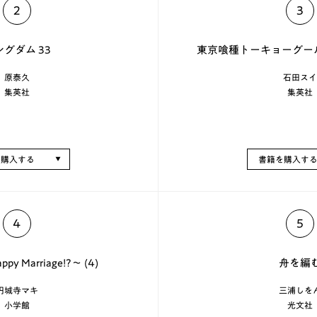
2
3
グダム 33
東京喰種トーキョーグール
原泰久
石田スイ
集英社
集英社
を購入する
書籍を購入す
4
5
 Marriage!?～ (4)
舟を編
円城寺マキ
三浦しを
小学館
光文社