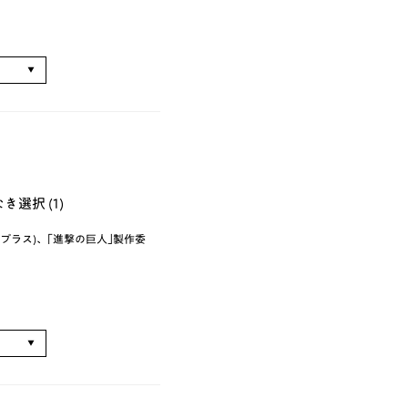
る
選択 (1)
プラス)、｢進撃の巨人｣製作委
る