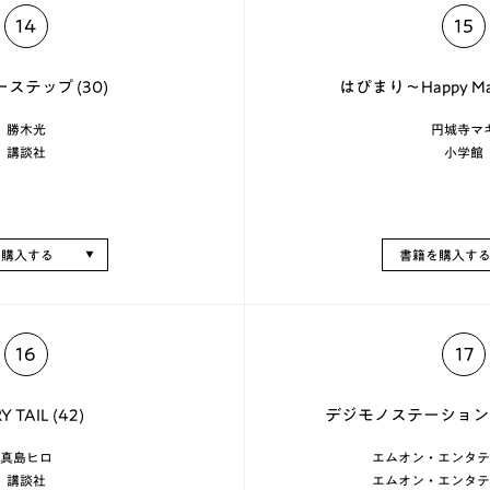
14
15
ステップ (30)
はぴまり～Happy Marr
勝木光
円城寺マ
講談社
小学館
を購入する
書籍を購入す
16
17
Y TAIL (42)
デジモノステーション (
真島ヒロ
エムオン・エンタテ
講談社
エムオン・エンタテ