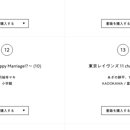
を購入する
書籍を購入す
12
13
 Marriage!?～ (10)
東京レイヴンズ 11 chan
円城寺マキ
あざの耕平、
小学館
KADOKAWA /
を購入する
書籍を購入す