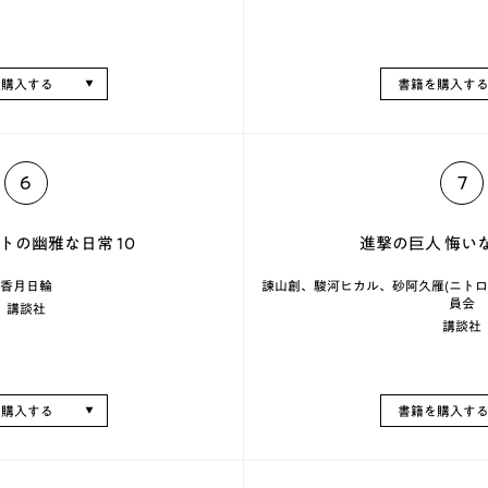
を購入する
書籍を購入す
6
7
トの幽雅な日常 10
進撃の巨人 悔いなき
香月日輪
諫山創、駿河ヒカル、砂阿久雁(ニトロ
員会
講談社
講談社
を購入する
書籍を購入す