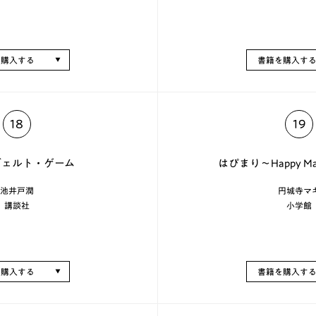
を購入する
書籍を購入す
18
19
ヴェルト・ゲーム
はぴまり～Happy Marr
池井戸潤
円城寺マ
講談社
小学館
を購入する
書籍を購入す