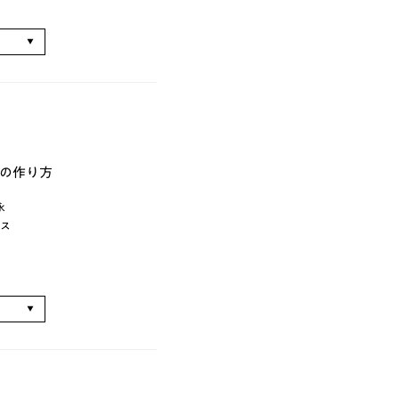
る
の作り方
永
ス
る