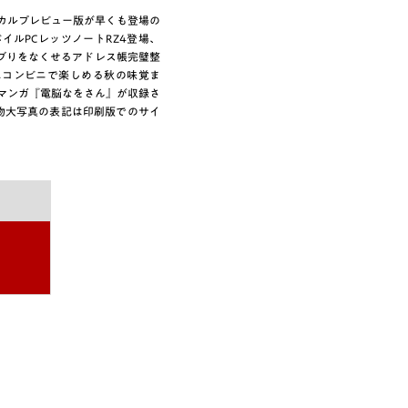
ニカルプレビュー版が早くも登場の
イルPCレッツノートRZ4登場、
ダブりをなくせるアドレス帳完璧整
にコンビニで楽しめる秋の味覚ま
載マンガ『電脳なをさん』が収録さ
物大写真の表記は印刷版でのサイ