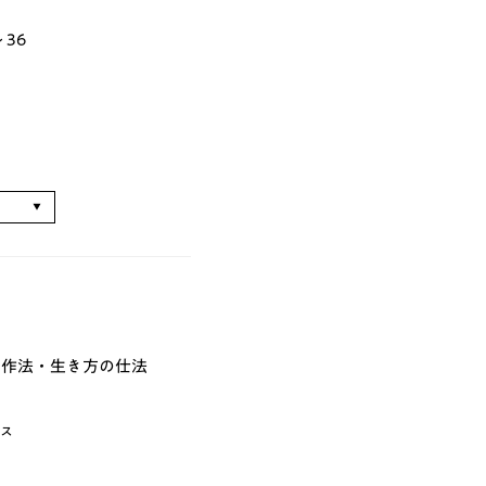
36
る
の作法・生き方の仕法
ス