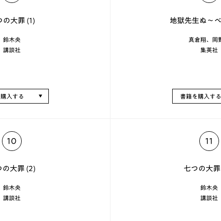
の大罪 (1)
地獄先生ぬ～べ～
鈴木央
真倉翔、岡
講談社
集英社
を購入する
書籍を購入す
10
11
の大罪 (2)
七つの大罪 (
鈴木央
鈴木央
講談社
講談社