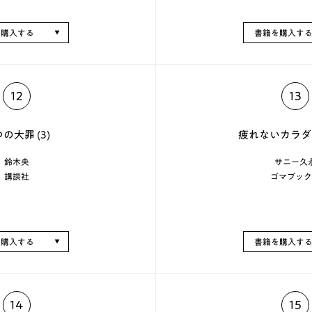
を購入する
書籍を購入す
12
13
の大罪 (3)
疲れないカラダ
鈴木央
サニー久
講談社
ゴマブック
を購入する
書籍を購入す
14
15