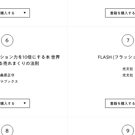
を購入する
書籍を購入す
6
7
ション力を10倍にする本 世界
FLASH (フラッシュ)
える売れまくりの法則
光文社
桑原正守
光文社
マブックス
を購入する
書籍を購入す
8
9