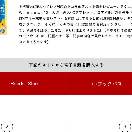
全機種VoLTEとハイレゾ対応のドコモ最新スマホ完全レビュー、テク
Ｗｉｎｄｏｗｓ10、大注目のVAIOタブレット、コアM採用の最強モバ
SIMフリー端末も古いスマホも有効活用できる目的別激安SIM選び、
理テクニック、さらに『ガキの使い』総監督の菅賢治インタビュー
で、今週号も読みごたえたっぷりに仕上がりました!!（※本号には連
れていないほか、紙版とは一部、記事の内容が異なります。また、実
ズによるものです）
下記のストアから電子書籍を購入する
Reader Store
auブックパス
2
3