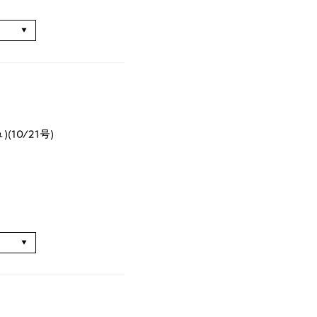
る
(10/21号)
る