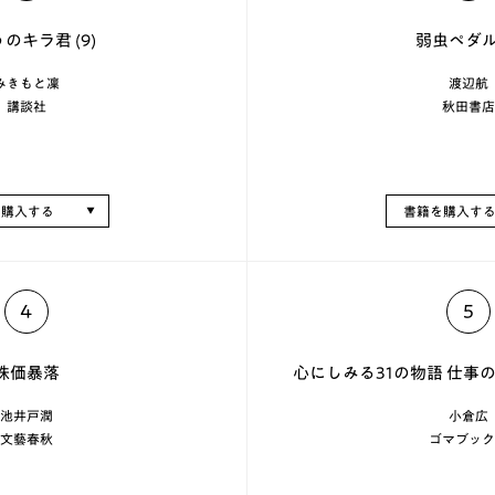
のキラ君 (9)
弱虫ペダル 
みきもと凜
渡辺航
講談社
秋田書店
を購入する
書籍を購入す
4
5
株価暴落
心にしみる31の物語 仕事
池井戸潤
小倉広
文藝春秋
ゴマブック