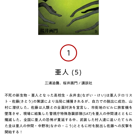
1
亜人 (5)
三浦追儺、桜井画門
/
講談社
不死の新生物・亜人となった高校生・永井圭(ながい・けい)は亜人テロリス
ト・佐藤(さとう)の策謀により当局に捕獲されるが、自力での脱出に成功、山
村に潜伏した。佐藤は人類との全面対決を宣言し、市街地のビルに旅客機を
墜落させ、現場に結集した警視庁特殊急襲部隊(SAT)を亜人の仲間達とともに
殲滅した。全国に亜人の恐怖が蔓延する中、武装した村人達に追いたてられ
た圭は亜人の仲間・中野攻(なかの・こう)とともに村を脱出し佐藤への反撃を
開始する！