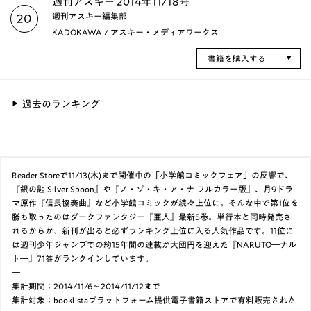
週刊アスキー 2014年11/18号
週刊アスキー編集部
20
KADOKAWA / アスキー・メディアワークス
書籍を購入する
過去のランキング
Reader Storeで11/13(木)まで開催中の「小学館コミックフェア」の反響で、
『銀の匙 Silver Spoon』や『ノ・ゾ・キ・ア・ナ フルカラー版』、月9ドラ
マ原作『信長協奏曲』など小学館コミックが続々上位に。そんな中で第1位を
勝ち取ったのはダークファンタジー『亜人』最新5巻。単行本と同時発売さ
れるからか、新刊が出ると必ずランキング上位に入る人気作品です。11位に
は週刊少年ジャンプでの約15年間の連載が大団円を迎えた『NARUTO―ナル
ト―』71巻がランクインしています。
―
集計期間：2014/11/6～2014/11/12まで
集計対象：booklistaプラットフォーム提供電子書籍ストアで有料販売された