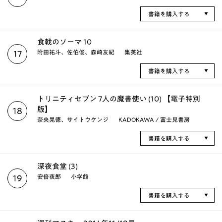
書籍を購入する
食戟のソーマ 10
附田祐斗、佐伯俊、森崎友紀
集英社
17
書籍を購入する
トリニティセブン 7人の魔書使い (10) 【電子特別
版】
18
奈央晃徳、サイトウケンジ
KADOKAWA / 富士見書房
書籍を購入する
深夜食堂 (3)
安倍夜郎
小学館
19
書籍を購入する