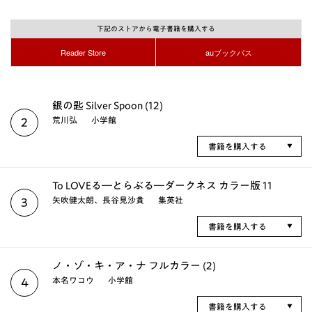
下記のストアから電子書籍を購入する
Reader Store
auブックパス
銀の匙 Silver Spoon (12)
荒川弘
小学館
2
書籍を購入する
To LOVEる―とらぶる―ダークネス カラー版 11
矢吹健太朗、長谷見沙貴
集英社
3
書籍を購入する
ノ・ゾ・キ・ア・ナ フルカラー (2)
本名ワコウ
小学館
4
書籍を購入する